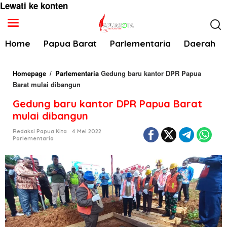
Lewati ke konten
Home
Papua Barat
Parlementaria
Daerah
Homepage
/
Parlementaria
Gedung baru kantor DPR Papua
Barat mulai dibangun
Gedung baru kantor DPR Papua Barat
mulai dibangun
Redaksi Papua Kita
4 Mei 2022
Parlementaria