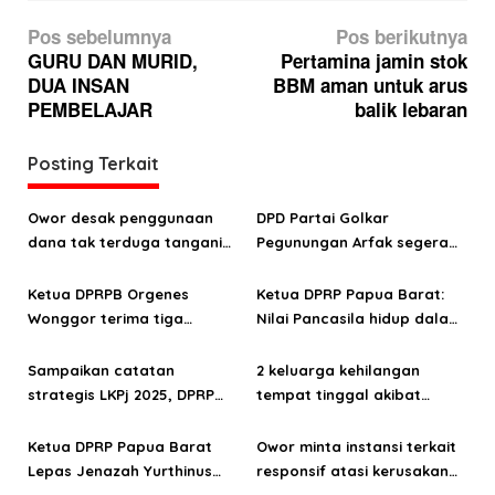
N
Pos sebelumnya
Pos berikutnya
a
GURU DAN MURID,
Pertamina jamin stok
DUA INSAN
BBM aman untuk arus
v
PEMBELAJAR
balik lebaran
i
g
Posting Terkait
a
s
Owor desak penggunaan
DPD Partai Golkar
dana tak terduga tangani
Pegunungan Arfak segera
i
bencana di Kampung Coisi
laksanakan Musda
p
Ketua DPRPB Orgenes
Ketua DPRP Papua Barat:
o
Wonggor terima tiga
Nilai Pancasila hidup dalam
aspirasi prioritas warga
kehidupan masyarakat
s
Kampung Sinaitousi dan
Papua
Sampaikan catatan
2 keluarga kehilangan
Sigim
strategis LKPj 2025, DPRP
tempat tinggal akibat
Papua Barat: OAP harus jadi
kebakaran di Distrik
fokus pembangunan
Mokwam
Ketua DPRP Papua Barat
Owor minta instansi terkait
Lepas Jenazah Yurthinus
responsif atasi kerusakan
Mandacan
ruas jalan Mokwam-