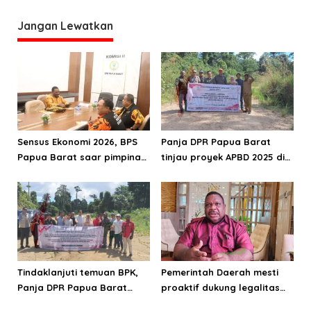
Pegunungan Arfak
Jangan Lewatkan
Sensus Ekonomi 2026, BPS
Panja DPR Papua Barat
Papua Barat saar pimpinan
tinjau proyek APBD 2025 di
DPRPB
Manokwari Selatan dan
Bintuni
Tindaklanjuti temuan BPK,
Pemerintah Daerah mesti
Panja DPR Papua Barat
proaktif dukung legalitas
turlap ke tiga lokasi proyek
pertambangan rakyat di