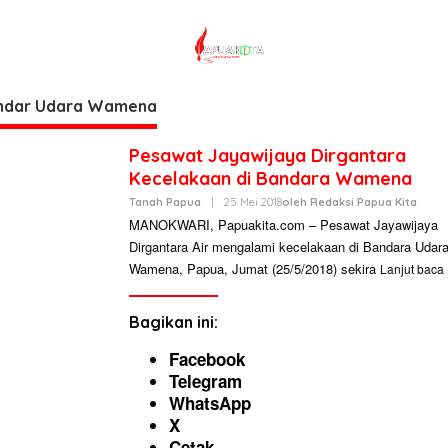
ndar Udara Wamena
Pesawat Jayawijaya Dirgantara
Kecelakaan di Bandara Wamena
Tanah Papua
|
25 Mei 2018
Oleh
Redaksi Papua Kita
MANOKWARI, Papuakita.com – Pesawat Jayawijaya
Dirgantara Air mengalami kecelakaan di Bandara Udar
Wamena, Papua, Jumat (25/5/2018) sekira
Lanjut baca
Bagikan ini:
Facebook
Telegram
WhatsApp
X
Cetak