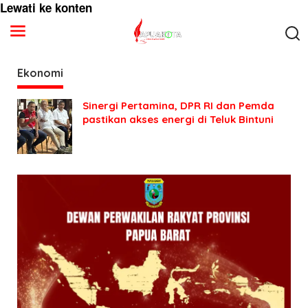
Lewati ke konten
Ekonomi
Sinergi Pertamina, DPR RI dan Pemda
pastikan akses energi di Teluk Bintuni