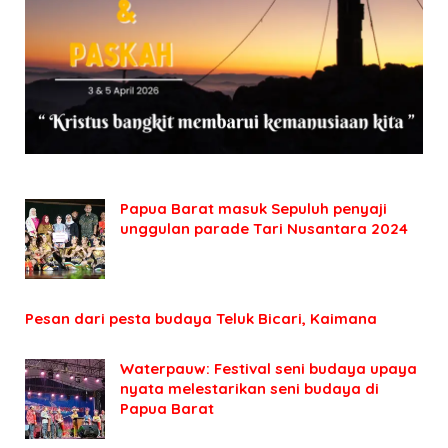
Papua Barat masuk Sepuluh penyaji
unggulan parade Tari Nusantara 2024
Pesan dari pesta budaya Teluk Bicari, Kaimana
Waterpauw: Festival seni budaya upaya
nyata melestarikan seni budaya di
Papua Barat