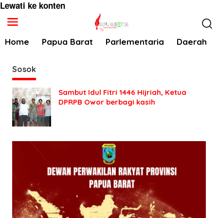
Lewati ke konten
Home
Papua Barat
Parlementaria
Daerah
Sosok
Sambut Idul Fitri 1446 Hijriah, Ketua
DPRPB Owor berbagi kasih