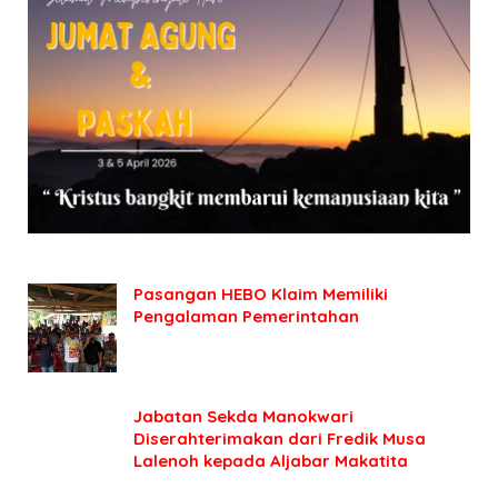
Pasangan HEBO Klaim Memiliki
Pengalaman Pemerintahan
Jabatan Sekda Manokwari
Diserahterimakan dari Fredik Musa
Lalenoh kepada Aljabar Makatita