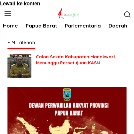
Lewati ke konten
Home
Papua Barat
Parlementaria
Daerah
F.M Lalenoh
Calon Sekda Kabupaten Manokwari
Menunggu Persetujuan KASN