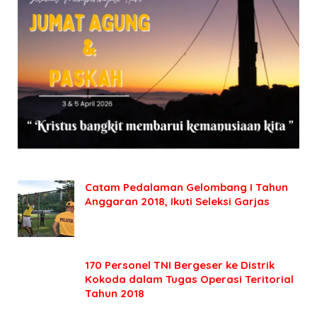
Catam Pedalaman Gelombang I Tahun
Anggaran 2018, Ikuti Seleksi Garjas
170 Personel TNI Bergeser ke Distrik
Kokoda dalam Tugas Operasi Teritorial
Tahun 2018