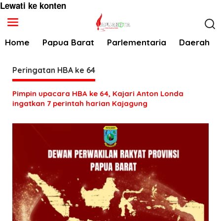
Lewati ke konten
Home
Papua Barat
Parlementaria
Daerah
Peringatan HBA ke 64
Pimpin upacara HBA ke 64, Kajari Anton Londa
ingatkan 7 perintah harian Kajagung