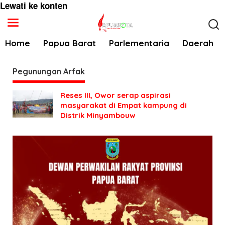
Lewati ke konten
Home
Papua Barat
Parlementaria
Daerah
Pegunungan Arfak
Reses III, Owor serap aspirasi
masyarakat di Empat kampung di
Distrik Minyambouw