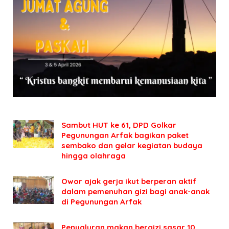
Sambut HUT ke 61, DPD Golkar
Pegunungan Arfak bagikan paket
sembako dan gelar kegiatan budaya
hingga olahraga
Owor ajak gerja ikut berperan aktif
dalam pemenuhan gizi bagi anak-anak
di Pegunungan Arfak
Penyaluran makan bergizi sasar 10