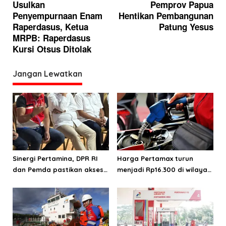
a
Usulkan
Pemprov Papua
Penyempurnaan Enam
Hentikan Pembangunan
v
Raperdasus, Ketua
Patung Yesus
i
MRPB: Raperdasus
g
Kursi Otsus Ditolak
a
Jangan Lewatkan
s
i
p
o
s
Sinergi Pertamina, DPR RI
Harga Pertamax turun
dan Pemda pastikan akses
menjadi Rp16.300 di wilayah
energi di Teluk Bintuni
Papua Maluku