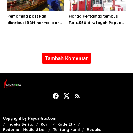
Pertamina pastikan
Harga Pertamax tembus
distribusi BBM normal dan
Rp16.550 di wilayah Papua
lancar di wilayah Papua
Maluku, harga Biosolar dan
Maluku
Pertalite tetap
Tambah Komentar
Copyright by PapuaKita.Com
Indeks Berita
Karir
Kode Etik
Pedoman Media Siber
Tentang kami
Redaksi