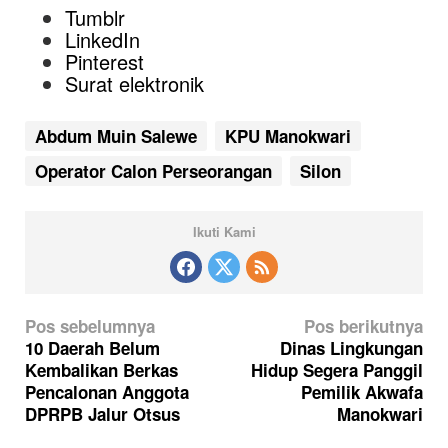
Tumblr
LinkedIn
Pinterest
Surat elektronik
Abdum Muin Salewe
KPU Manokwari
Operator Calon Perseorangan
Silon
Ikuti Kami
N
Pos sebelumnya
Pos berikutnya
a
10 Daerah Belum
Dinas Lingkungan
Kembalikan Berkas
Hidup Segera Panggil
v
Pencalonan Anggota
Pemilik Akwafa
i
DPRPB Jalur Otsus
Manokwari
g