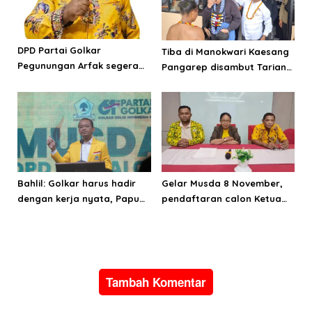
DPD Partai Golkar
Tiba di Manokwari Kaesang
Pegunungan Arfak segera
Pangarep disambut Tarian
laksanakan Musda
Adat Arfak
Bahlil: Golkar harus hadir
Gelar Musda 8 November,
dengan kerja nyata, Papua
pendaftaran calon Ketua
adalah masa depan
Golkar Papua Barat segera
Indonesia
dibuka
Tambah Komentar