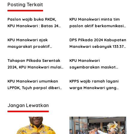
a
Posting Terkait
s
Paslon wajib buka RKDK,
KPU Manokwari minta tim
i
KPU Manokwari : Batas 24
paslon aktif berkomunikasi
p
September
jelang pendaftaran
o
KPU Manokwari ajak
DPS Pilkada 2024 Kabupaten
masyarakat proaktif
Manokwari sebanyak 133.378
s
maksimalkan DPSHP Pilkada
pemilih
2024
Tahapan Pilkada Serentak
KPU Manokwari
2024, KPU Manokwari mulai
sayembarakan maskot
rekrut PPD dan PPS
Pilkada Serentak 2024
KPU Manokwari umumkan
KPPS wajib ramah layani
LPPDK, Tujuh parpol diberi
warga Manokwari yang
status tidak patuh
mengecek TPS dan formulir
pemberitahuan
Jangan Lewatkan