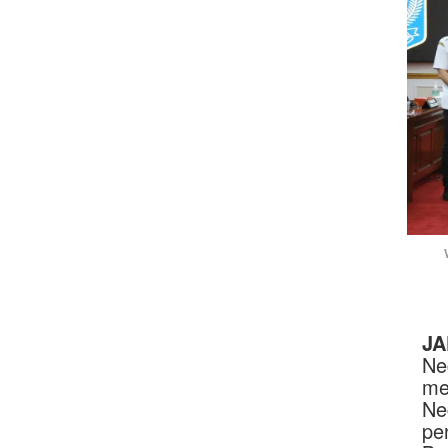
JA
Ne
me
Ne
pe