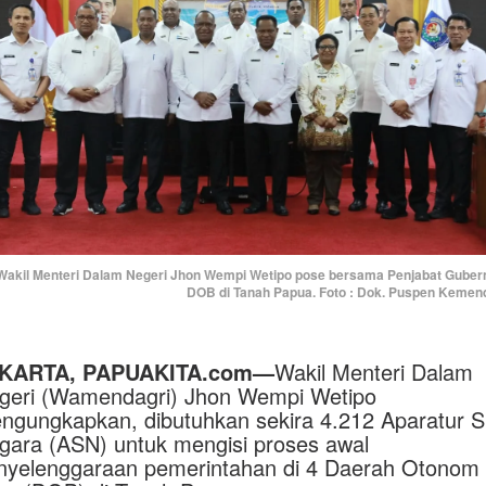
Wakil Menteri Dalam Negeri Jhon Wempi Wetipo pose bersama Penjabat Guber
DOB di Tanah Papua. Foto : Dok. Puspen Kemen
KARTA, PAPUAKITA.com—
Wakil Menteri Dalam
geri (Wamendagri) Jhon Wempi Wetipo
ngungkapkan, dibutuhkan sekira 4.212 Aparatur Si
gara (ASN) untuk mengisi proses awal
nyelenggaraan pemerintahan di 4 Daerah Otonom