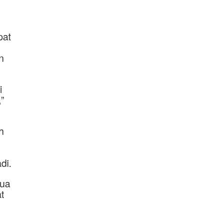
pat
n
i
”
h
di.
dua
t