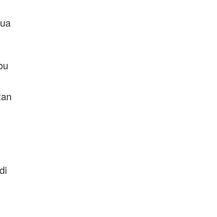
pua
bu
tan
di