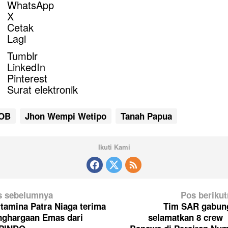
WhatsApp
X
Cetak
Lagi
Tumblr
LinkedIn
Pinterest
Surat elektronik
OB
Jhon Wempi Wetipo
Tanah Papua
Ikuti Kami
s sebelumnya
Pos beriku
tamina Patra Niaga terima
Tim SAR gabun
nghargaan Emas dari
selamatkan 8 crew