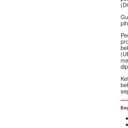
(D
Gu
pi
Pe
pr
be
(U
me
di
Ke
be
se
Bag