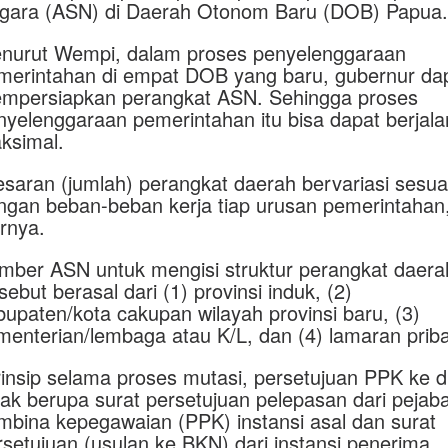
gara (ASN) di Daerah Otonom Baru (DOB) Papua.
nurut Wempi, dalam proses penyelenggaraan
merintahan di empat DOB yang baru, gubernur da
mpersiapkan perangkat ASN. Sehingga proses
nyelenggaraan pemerintahan itu bisa dapat berjala
ksimal.
esaran (jumlah) perangkat daerah bervariasi sesua
ngan beban-beban kerja tiap urusan pemerintahan,
arnya.
mber ASN untuk mengisi struktur perangkat daera
sebut berasal dari (1) provinsi induk, (2)
bupaten/kota cakupan wilayah provinsi baru, (3)
menterian/lembaga atau K/L, dan (4) lamaran priba
rinsip selama proses mutasi, persetujuan PPK ke 
hak berupa surat persetujuan pelepasan dari pejaba
mbina kepegawaian (PPK) instansi asal dan surat
rsetujuan (usulan ke BKN) dari instansi penerima