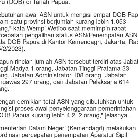
ru (DOB) di Tanah Papua.
ebutuhan awal ASN untuk mengisi empat DOB Pa
lam satu provinsi berjumlah kurang lebih 1.053
ang,” kata Wempi Wetipo saat memimpin rapat
rcepatan pengalihan status ASN/Penempatan ASN
da DOB Papua di Kantor Kemendagri, Jakarta, Ra
5/2/2023).
apun rincian jumlah ASN tersebut terdiri atas Jaba
nggi Madya 1 orang, Jabatan Tinggi Pratama 33
ang, Jabatan Administrator 108 orang, Jabatan
ngawas 297 orang, dan Jabatan Pelaksana 614
ang.
engan demikian total ASN yang dibutuhkan untuk
ngisi proses awal penyelenggaraan pemerintahan 
DOB Papua kurang lebih 4.212 orang,” jelasnya.
menterian Dalam Negeri (Kemendagri) melakukan
ordinasi percepatan penempatan Aparatur Sipil