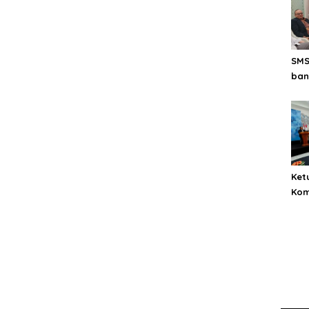
SMS
ban
dor
pem
Ket
Kom
buk
SMS
men
seh