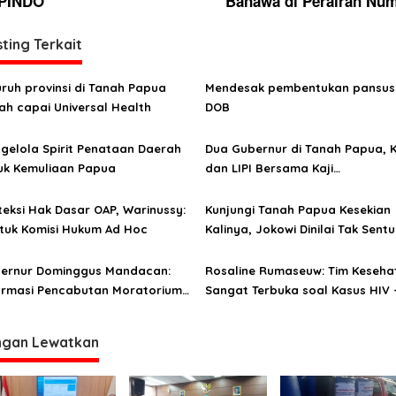
PINDO
Banawa di Perairan Num
ting Terkait
uruh provinsi di Tanah Papua
Mendesak pembentukan pansus
ah capai Universal Health
DOB
gelola Spirit Penataan Daerah
Dua Gubernur di Tanah Papua, 
uk Kemuliaan Papua
dan LIPI Bersama Kaji
Penyelenggaraan Otsus
teksi Hak Dasar OAP, Warinussy:
Kunjungi Tanah Papua Kesekian
tuk Komisi Hukum Ad Hoc
Kalinya, Jokowi Dinilai Tak Sentu
Masalah HAM
ernur Dominggus Mandacan:
Rosaline Rumaseuw: Tim Keseha
ormasi Pencabutan Moratorium
Sangat Terbuka soal Kasus HIV 
ekaran, Hanya Iming-iming
AIDS di Tanah Papua
uk Cari Dukungan
ngan Lewatkan