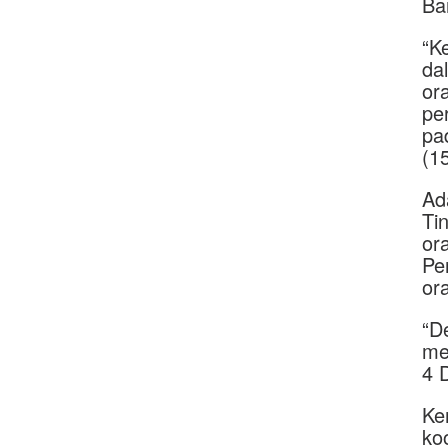
Ba
“K
da
or
pe
pa
(1
Ad
Ti
or
Pe
or
“D
me
4 
Ke
ko