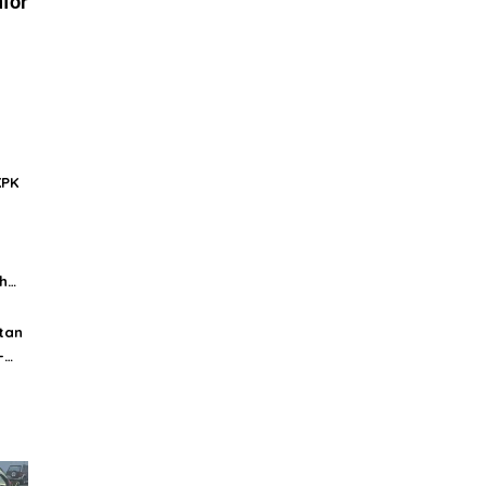
for
KPK
h
tan
–