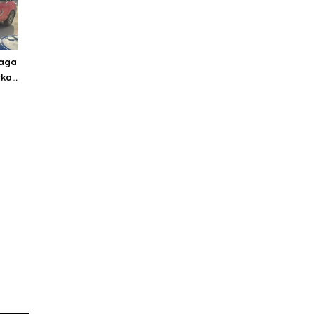
iaga
rkan
tuk
an
era