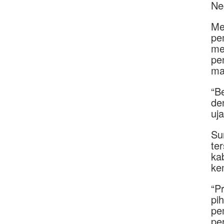
Ne
Me
pe
me
pe
ma
“B
de
uj
Su
ter
ka
ke
“P
pi
pe
pe