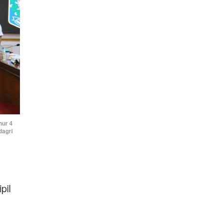
nur 4
dagri
pil