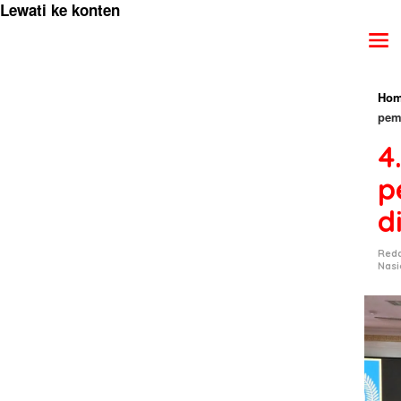
Lewati ke konten
Hom
pem
4
p
d
Reda
Nasi