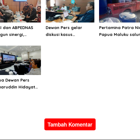
I dan ABPEDNAS
Dewan Pers gelar
Pertamina Patra N
gun sinergi,
diskusi kasus
Papua Maluku salu
ong transparansi
Magdalene.co, SMSI
4 Ribu liter BBM un
erintahan desa
dorong penguatan
pemulihan banjir d
mekanisme sengketa
longsor di Halmah
jurnalistik
Utara
ua Dewan Pers
aruddin Hidayat
a dialog nasional
I: Media baru harus
garah pada pers
at
Tambah Komentar