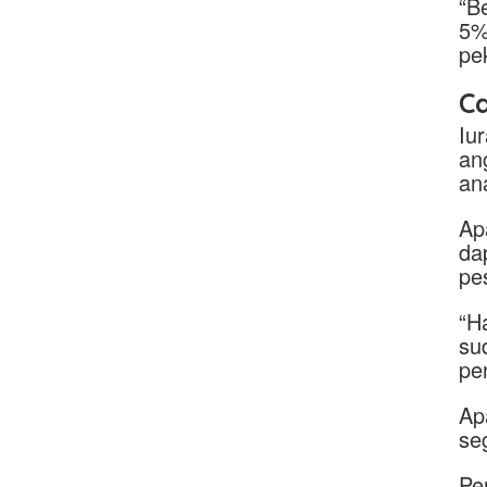
“B
5%
pe
C
Iu
an
an
Ap
da
pe
“H
su
pe
Ap
se
Pe