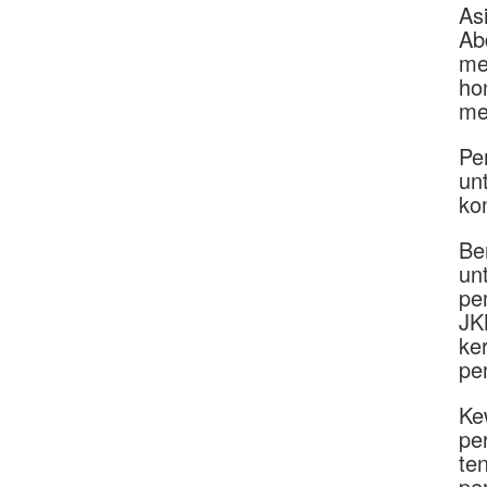
As
Ab
me
ho
me
Pe
un
ko
Be
un
pe
JK
ke
pe
Ke
pe
te
pe