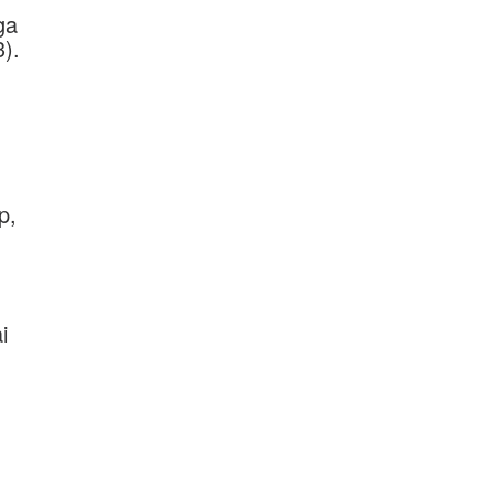
ga
).
p,
i