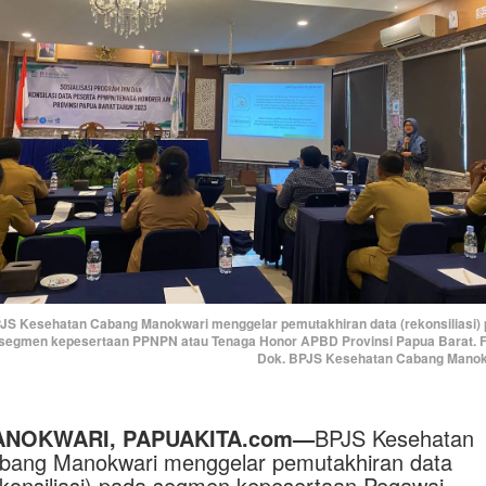
JS Kesehatan Cabang Manokwari menggelar pemutakhiran data (rekonsiliasi)
segmen kepesertaan PPNPN atau Tenaga Honor APBD Provinsi Papua Barat. F
Dok. BPJS Kesehatan Cabang Manok
NOKWARI, PAPUAKITA.com—
BPJS Kesehatan
bang Manokwari menggelar pemutakhiran data
ekonsiliasi) pada segmen kepesertaan Pegawai