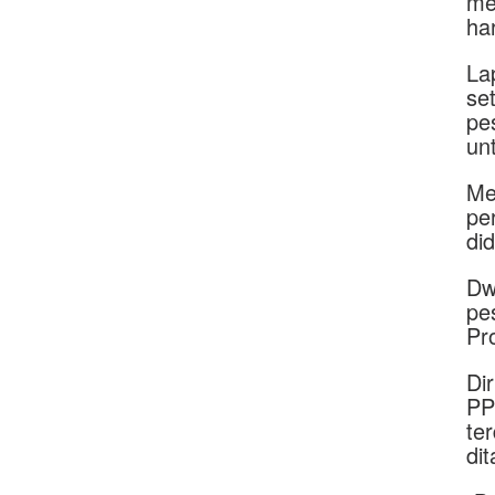
me
ha
La
se
pe
un
Me
pe
di
Dw
pe
Pr
Di
PP
te
di