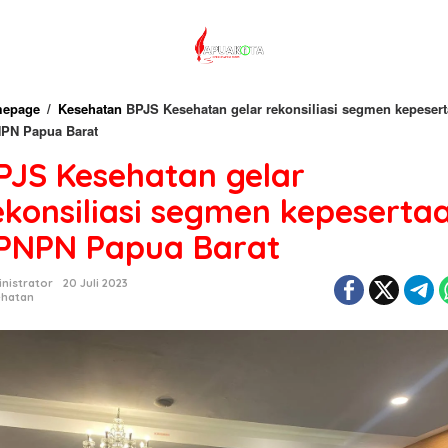
epage
/
Kesehatan
BPJS Kesehatan gelar rekonsiliasi segmen kepeser
PN Papua Barat
PJS Kesehatan gelar
ekonsiliasi segmen kepeserta
PNPN Papua Barat
nistrator
20 Juli 2023
ehatan