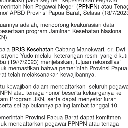
merintah Non Pegawai Negeri (
PPNPN
) atau Tena
nor APBD Provinsi Papua Barat, Selasa (18/7/2023
juannya adalah, mendorong keakurasian data
pesertaan program Jaminan Kesehatan Nasional
KN).
pala
BPJS Kesehatan
Cabang Manokwari, dr. Dwi
listyono Yudo melalui keterangan resmi yang dikuti
bu (19//7/2023) menjelaskan, tujuan rekonsiliasi
tuk memastikan bahwa pemerintah Provinsi Papua
rat telah melaksanakan kewajibannya.
itu kewajiban dalam mendaftarkan seluruh pegawa
NPN atau tenaga honor beserta keluarganya ke
lam Program JKN, serta dapat menyetor iuran
serta setiap bulannya paling lambat tanggal 10.
emerintah Provinsi Papua Barat dapat komitmen
tuk mendaftarkan pegawai PPNPN atau tenaga