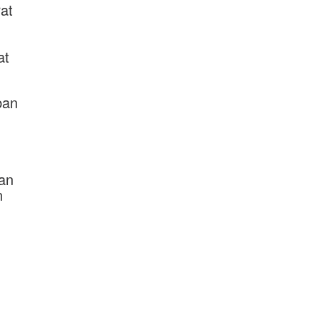
at
at
ban
dan
n