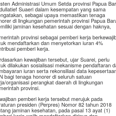
isten Administrasi Umum Setda provinsi Papua Bar
dullatief Suaeri dalam kesempatan yang sama
ngatakan, sebagai upaya memastikan tenaga
norer di lingkungan pemerintah provinsi Papua Bar
miliki jaminan kesehatan sesuai dengan haknya,
merintah provinsi sebagai pemberi kerja berkewaji
tuk mendaftarkan dan menyetorkan iuran 4%
ntribusi pemberi kerja.
rdasarkan kewajiban tersebut, ujar Suarei, perlu
tuk dilakukan sosialisasi mekanisme pendaftaran 
mbayaran iuran serta rekonsiliasi data kepesertaa
N bagi tenaga honorer di seluruh satuan
rja/organisasi perangkat daerah di lingkungan
merintah provinsi.
wajiban pemberi kerja tersebut merujuk pada
raturan presiden (Perpres) Nomor 82 tahun 2018
ntang jaminan kesehatan, pada pasal 13 ayat (1)
mberi kerja wajib mendaftarkan dirinya dan