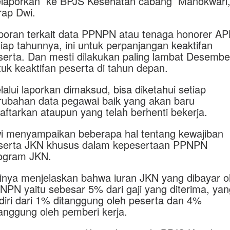
laporkan ke BPJS Kesehatan cabang Manokwari,
rap Dwi.
poran terkait data PPNPN atau tenaga honorer A
tiap tahunnya, ini untuk perpanjangan keaktifan
serta. Dan mesti dilakukan paling lambat Desembe
tuk keaktifan peserta di tahun depan.
lalui laporkan dimaksud, bisa diketahui setiap
rubahan data pegawai baik yang akan baru
daftarkan ataupun yang telah berhenti bekerja.
i menyampaikan beberapa hal tentang kewajiban
serta JKN khusus dalam kepesertaan PPNPN
ogram JKN.
rinya menjelaskan bahwa iuran JKN yang dibayar o
NPN yaitu sebesar 5% dari gaji yang diterima, yan
rdiri dari 1% ditanggung oleh peserta dan 4%
tanggung oleh pemberi kerja.