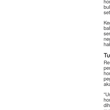
ho
bu
se
Ke
ba
se
ne
ha
T
Re
pe
ho
pe
ak
”U
ho
di