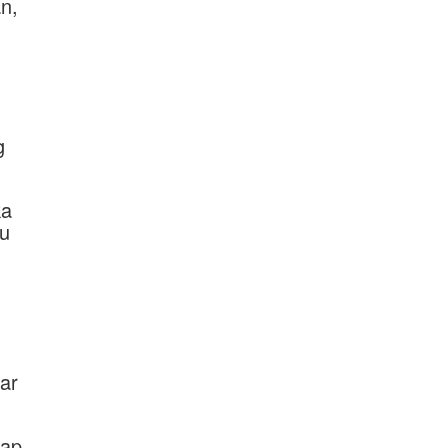
n,
g
ka
au
ar
tap