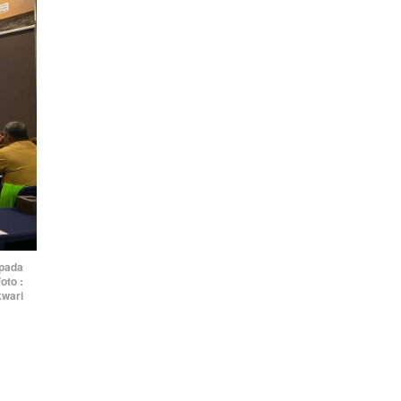
 pada
oto :
wari