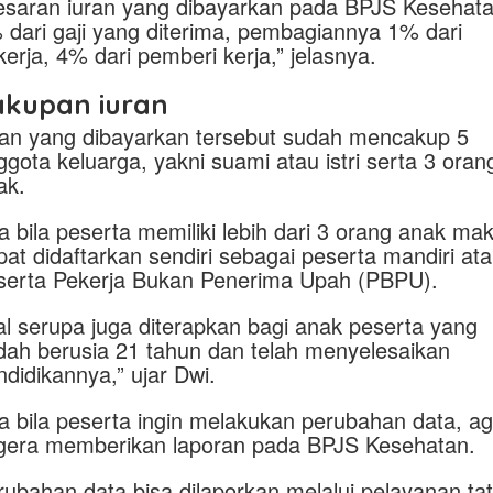
esaran iuran yang dibayarkan pada BPJS Kesehata
 dari gaji yang diterima, pembagiannya 1% dari
kerja, 4% dari pemberi kerja,” jelasnya.
akupan iuran
ran yang dibayarkan tersebut sudah mencakup 5
ggota keluarga, yakni suami atau istri serta 3 oran
ak.
a bila peserta memiliki lebih dari 3 orang anak ma
pat didaftarkan sendiri sebagai peserta mandiri at
serta Pekerja Bukan Penerima Upah (PBPU).
al serupa juga diterapkan bagi anak peserta yang
dah berusia 21 tahun dan telah menyelesaikan
ndidikannya,” ujar Dwi.
a bila peserta ingin melakukan perubahan data, ag
gera memberikan laporan pada BPJS Kesehatan.
rubahan data bisa dilaporkan melalui pelayanan ta