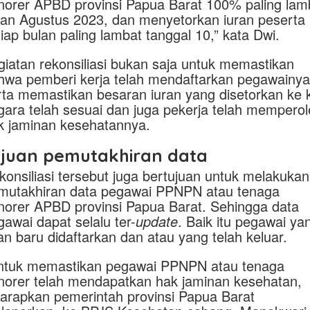
norer APBD provinsi Papua Barat 100% paling lam
lan Agustus 2023, dan menyetorkan iuran peserta
tiap bulan paling lambat tanggal 10,” kata Dwi.
giatan rekonsiliasi bukan saja untuk memastikan
hwa pemberi kerja telah mendaftarkan pegawainya
rta memastikan besaran iuran yang disetorkan ke 
gara telah sesuai dan juga pekerja telah mempero
k jaminan kesehatannya.
ujuan pemutakhiran data
konsiliasi tersebut juga bertujuan untuk melakukan
mutakhiran data pegawai PPNPN atau tenaga
norer APBD provinsi Papua Barat. Sehingga data
gawai dapat selalu ter-
update
. Baik itu pegawai ya
an baru didaftarkan dan atau yang telah keluar.
ntuk memastikan pegawai PPNPN atau tenaga
norer telah mendapatkan hak jaminan kesehatan,
harapkan pemerintah provinsi Papua Barat