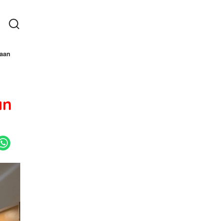
taan
an