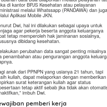
ka di kantor BPJS Kesehatan atau pelayanan
ministrasi melalui Whatssapp (PANDAWA) dan jug
lalui Aplikasi Mobile JKN.
nurut Dwi, hal ini dilakukan sebagai upaya untuk
njaga agar pekerja beserta anggota keluarganya
pat tetap memperoleh hak jaminanan sosialnya,
ususnya dibidang kesehatan.
elakukan perubahan data sangat penting misalnya
a penambahan atau pengurangan anggota keluarg
apnya.
agi anak dari PPNPN yang usianya 21 tahun, tapi
sih kuliah, dapat melaporkan dengan memberikan
mpirkan surat keterangan kuliah agar status
pesertaan tetap aktif sebab jika tidak akan otomatis
naktifkan,” imbuh Dwi.
ewajiban pemberi kerja