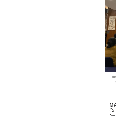
BP
MA
Ca
(r