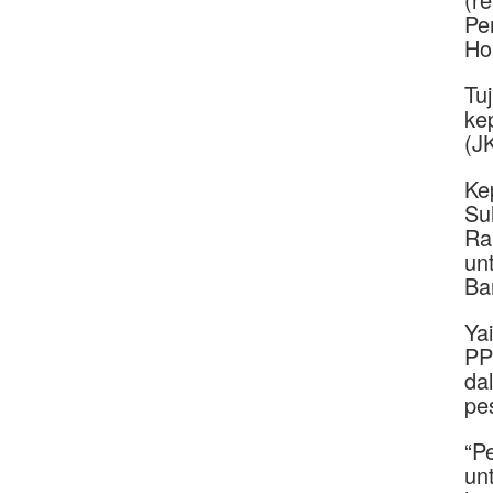
Pe
Ho
Tu
ke
(J
Ke
Su
Ra
un
Ba
Ya
PP
da
pe
“P
un