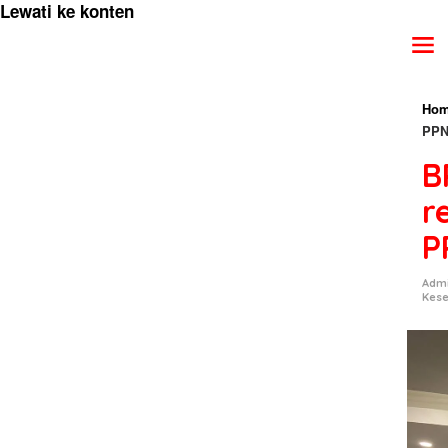
Lewati ke konten
Hom
PPN
B
r
P
Admi
Kes