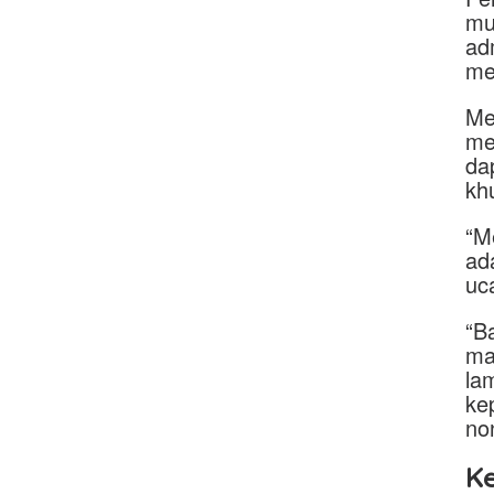
mu
ad
me
Me
me
da
kh
“M
ad
uc
“B
ma
la
ke
no
K