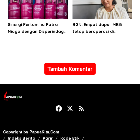
Sinergi Pertamina Patra
BGN: Empat dapur MBG
Niaga dengan Disperindag
tetap beroperasi di
pastikan suplai LPG bagi
Manokwari
masyarakat Manokwari
Tambah Komentar
Copyright by PapuaKita.Com
Indeks Berita
Karir
Kode Etik