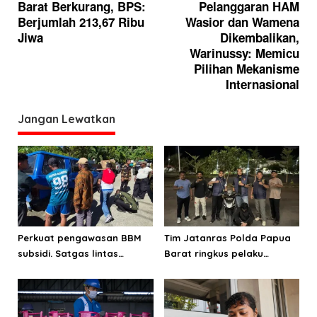
Barat Berkurang, BPS:
Pelanggaran HAM
v
Berjumlah 213,67 Ribu
Wasior dan Wamena
i
Jiwa
Dikembalikan,
g
Warinussy: Memicu
Pilihan Mekanisme
a
Internasional
s
i
Jangan Lewatkan
p
o
s
Perkuat pengawasan BBM
Tim Jatanras Polda Papua
subsidi. Satgas lintas
Barat ringkus pelaku
sektoral temukan indikasi
curanmor
penyalahgunaan di
Manokwari