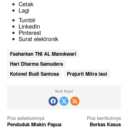
Cetak
Lagi
Tumblr
LinkedIn
Pinterest
Surat elektronik
Fasharkan TNI AL Manokwari
Hari Dharma Samudera
Kolonel Budi Santosa
Prajurit Mitra laut
Ikuti Kami
N
Pos sebelumnya
Pos berikutnya
a
Penduduk Miskin Papua
Berkas Kasus