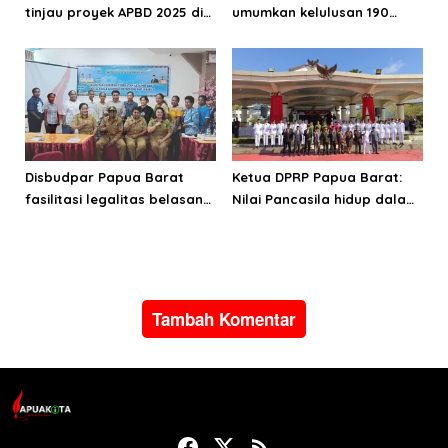
tinjau proyek APBD 2025 di
umumkan kelulusan 190
Manokwari Selatan dan
Cata PK TNI AD gelombang
Bintuni
II TA 2026
Disbudpar Papua Barat
Ketua DPRP Papua Barat:
fasilitasi legalitas belasan
Nilai Pancasila hidup dalam
lembaga kesenian di tiga
kehidupan masyarakat
kabupaten
Papua
Tambah Komentar