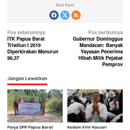
Ikuti Kami
N
Pos sebelumnya
Pos berikutnya
a
ITK Papua Barat
Gubernur Dominggus
Triwilun I 2019
Mandacan: Banyak
v
Diperkirakan Menurun
Yayasan Penerima
i
96,37
Hibah Milik Pejabat
g
Pemprov
a
Jangan Lewatkan
s
i
p
o
s
Panja DPR Papua Barat
Kodam XVIII Kasuari