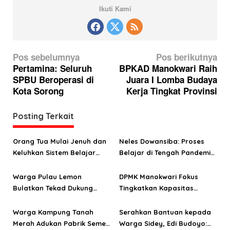
Ikuti Kami
N
Pos sebelumnya
Pos berikutnya
a
Pertamina: Seluruh
BPKAD Manokwari Raih
SPBU Beroperasi di
Juara I Lomba Budaya
v
Kota Sorong
Kerja Tingkat Provinsi
i
g
Posting Terkait
a
s
Orang Tua Mulai Jenuh dan
Neles Dowansiba: Proses
Keluhkan Sistem Belajar
Belajar di Tengah Pandemi
i
Daring di Tengah Pandemi
Covid-19 Menelan Biaya
p
Covid-19
Besar
Warga Pulau Lemon
DPMK Manokwari Fokus
o
Bulatkan Tekad Dukung
Tingkatkan Kapasitas
Pasangan HEBO
Bamuskam
s
Warga Kampung Tanah
Serahkan Bantuan kepada
Merah Adukan Pabrik Semen
Warga Sidey, Edi Budoyo: