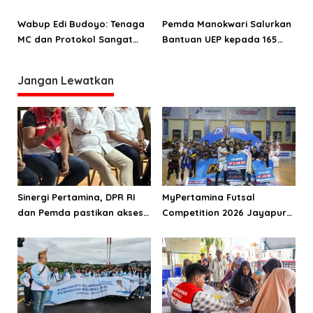
Maruni ke Pemda dan DPRD
Kami Tidak Tinggal Diam
Manokwari
Wabup Edi Budoyo: Tenaga
Pemda Manokwari Salurkan
MC dan Protokol Sangat
Bantuan UEP kepada 165
Terbatas
Korban Kerusuhan 19
Agustus
Jangan Lewatkan
Sinergi Pertamina, DPR RI
MyPertamina Futsal
dan Pemda pastikan akses
Competition 2026 Jayapura
energi di Teluk Bintuni
berhasil digelar, dorong
talenta muda berprestasi