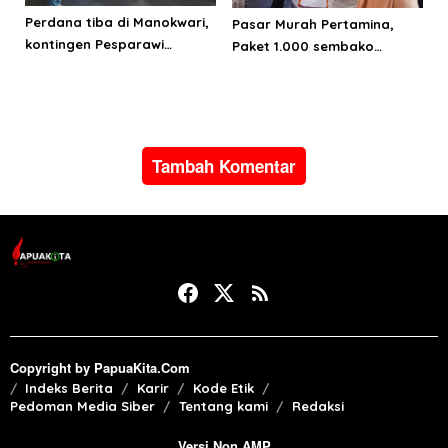
Perdana tiba di Manokwari,
Pasar Murah Pertamina,
kontingen Pesparawi
Paket 1.000 sembako
Sulawesi Utara target juara
terjangkau untuk
umum
masyarakat Ternate
Tambah Komentar
Copyright by PapuaKita.Com
Indeks Berita
Karir
Kode Etik
Pedoman Media Siber
Tentang kami
Redaksi
Versi Non AMP