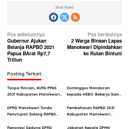
Ikuti Kami
N
Pos sebelumnya
Pos berikutnya
a
Gubernur Ajukan
2 Warga Binaan Lapas
Belanja RAPBD 2021
Manokwari Dipindahkan
v
Papua BArat Rp7,7
ke Rutan Bintuni
i
Triliun
g
a
Posting Terkait
s
Tanpa Rincian, KUPA-PPAS
Dominggus Mandacan
i
2021 Kabupaten Manokwari
kepada HEBO: Bekerja Siang
p
disepakati dalam sehari
dan Malam Hadirkan
o
Pelayanan Pemerintahan
DPRD Manokwari Tunda
Pembahasan RAPBD 2021
Penutupan Sidang RAPBD
Kabupaten Manokwari
s
Tahun Anggaran 2021
Berliku
Renovasi Gedung DPRD
Jabatan Kepala DPMK