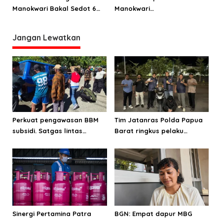
Manokwari Bakal Sedot 6
Manokwari
Miliar Rupiah
Diserahterimakan
Jangan Lewatkan
Perkuat pengawasan BBM
Tim Jatanras Polda Papua
subsidi. Satgas lintas
Barat ringkus pelaku
sektoral temukan indikasi
curanmor
penyalahgunaan di
Manokwari
Sinergi Pertamina Patra
BGN: Empat dapur MBG