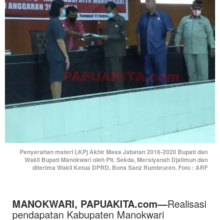
Penyerahan materi LKPj Akhir Masa Jabatan 2016-2020 Bupati dan
Wakil Bupati Manokwari oleh Plt. Sekda, Mersiyanah Djalimun dan
diterima Wakil Ketua DPRD, Bons Sanz Rumbruren. Foto : ARF
MANOKWARI,
PAPUAKITA.com
—
Realisasi
pendapatan Kabupaten Manokwari