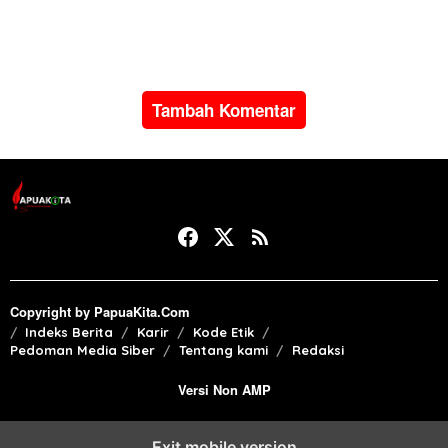
Satyalancana Karya Satya
bencana alam di Pulau
dari Presiden Prabowo
Sumatera
Subianto
Tambah Komentar
Copyright by PapuaKita.Com
Indeks Berita
Karir
Kode Etik
Pedoman Media Siber
Tentang kami
Redaksi
Versi Non AMP
Exit mobile version