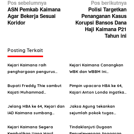
N
Pos sebelumnya
Pos berikutnya
a
ASN Pemkab Kaimana
Polisi Targetkan
Agar Bekerja Sesuai
Penanganan Kasus
v
Koridor
Korupsi Bansos Dana
i
Haji Kaimana P21
g
Tahun ini
a
Posting Terkait
s
i
Kejari Kaimana raih
Kejari Kaimana Canangkan
p
penghargaan pengurus
WBK dan WBBM Ini
o
barang rampasan terbaik
Tujuannya
Bupati Freddy Thie sambut
Pimpin upacara HBA ke 64,
s
Kajati Muhammad
Kajari Anton Londa ingatkan
Syarifuddin saat lawatan di
7 perintah harian Kajagung
Kaimana
Jelang HBA ke 64, Kejari dan
Jaksa Agung tekankan
IAD Kaimana sumbang
sejumlah pokok tugas
puluhan kantong darah
kepada Harli Siregar, Kajati
Baru Papua Barat
Kejari Kaimana Segera
Tindaklanjuti Dugaan
Kembalikan Uang Hasil
Penyelewengan Anggaran