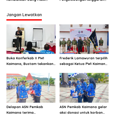
Kejahatan Korupsi PLTMG
Proyek, Kejari Kaimana
Bentuk Tim
Jangan Lewatkan
Buka Konferkab II PWI
Frederik Lamawuran terpilih
Kaimana, Bustam tekankan
sebagai Ketua PWI Kaimana
pentingnya menjaga KEJ
periode 2026-2029
dan perilaku
Delapan ASN Pemkab
ASN Pemkab Kaimana gelar
Kaimana terima
aksi donasi untuk korban