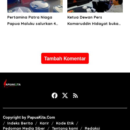
Pertamina Patra Niaga
Ketua Dewan Pers
Papua Maluku salurkan 4
Komaruddin Hidayat buka
Ribu liter BBM untuk
dialog nasional SMSI: Media
pemulihan banjir dan
baru harus mengarah pada
longsor di Halmahera Utara
pers sehat
Tambah Komentar
Copyright by PapuaKita.Com
Indeks Berita
Karir
Kode Etik
Pedoman Media Siber
Tentang kami
Redaksi