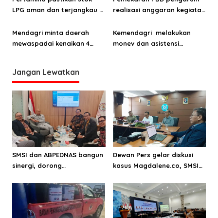
LPG aman dan terjangkau di
realisasi anggaran kegiatan
wilayah Papua Barat Daya
di Papua Barat
Mendagri minta daerah
Kemendagri melakukan
mewaspadai kenaikan 4
monev dan asistensi
komoditas untuk kendalikan
realisasi APBD Papua Barat
inflasi
Daya
Jangan Lewatkan
SMSI dan ABPEDNAS bangun
Dewan Pers gelar diskusi
sinergi, dorong
kasus Magdalene.co, SMSI
transparansi pemerintahan
dorong penguatan
desa
mekanisme sengketa
jurnalistik