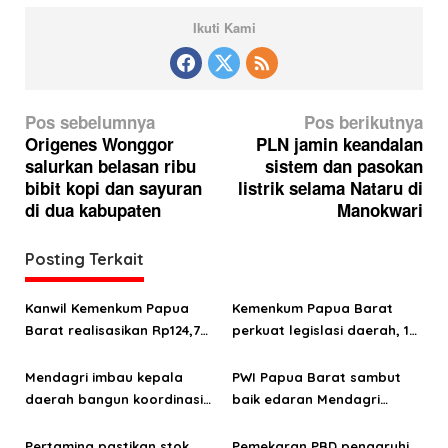
Ikuti Kami
N
Pos sebelumnya
Pos berikutnya
a
Origenes Wonggor
PLN jamin keandalan
salurkan belasan ribu
sistem dan pasokan
v
bibit kopi dan sayuran
listrik selama Nataru di
i
di dua kabupaten
Manokwari
g
a
Posting Terkait
s
Kanwil Kemenkum Papua
Kemenkum Papua Barat
i
Barat realisasikan Rp124,7
perkuat legislasi daerah, 123
p
juta bantuan hukum untuk
Raperda dan Raperkada
o
warga miskin
diharmonisasi sepanjang
Mendagri imbau kepala
PWI Papua Barat sambut
2025
daerah bangun koordinasi
baik edaran Mendagri
s
wujudkan Pilkada 2024
tentang stabilitas
aman dan damai
penyelenggaran pilkada
Pertamina pastikan stok
Pemekaran PBD pengaruhi