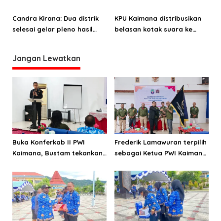
Desember
Desember
Candra Kirana: Dua distrik
KPU Kaimana distribusikan
selesai gelar pleno hasil
belasan kotak suara ke
Pilkada 2024
Distrik Yamor
Jangan Lewatkan
Buka Konferkab II PWI
Frederik Lamawuran terpilih
Kaimana, Bustam tekankan
sebagai Ketua PWI Kaimana
pentingnya menjaga KEJ
periode 2026-2029
dan perilaku