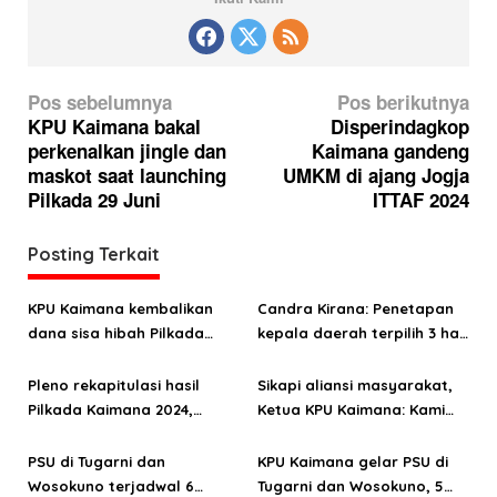
N
Pos sebelumnya
Pos berikutnya
a
KPU Kaimana bakal
Disperindagkop
perkenalkan jingle dan
Kaimana gandeng
v
maskot saat launching
UMKM di ajang Jogja
i
Pilkada 29 Juni
ITTAF 2024
g
a
Posting Terkait
s
KPU Kaimana kembalikan
Candra Kirana: Penetapan
i
dana sisa hibah Pilkada
kepala daerah terpilih 3 hari
p
Rp5,2 milliar
setelah pleno
o
Pleno rekapitulasi hasil
Sikapi aliansi masyarakat,
Pilkada Kaimana 2024,
Ketua KPU Kaimana: Kami
s
digelar 7 Desember
bekerja sesuai aturan
PSU di Tugarni dan
KPU Kaimana gelar PSU di
Wosokuno terjadwal 6
Tugarni dan Wosokuno, 5