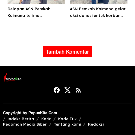
Delapan ASN Pemkab
ASN Pemkab Kaimana gelar
Kaimana terima
aksi donasi untuk korban
Satyalancana Karya Satya
bencana alam di Pulau
dari Presiden Prabowo
Sumatera
Subianto
Tambah Komentar
Copyright by PapuaKita.Com
Indeks Berita
Karir
Kode Etik
Pedoman Media Siber
Tentang kami
Redaksi