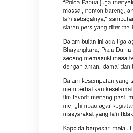
“Polda Papua juga menyele
0
1
massal, nonton bareng, an
8
lain sebagainya,” sambutan
siaran pers yang diterima
Dalam bulan ini ada tiga a
Bhayangkara, Piala Dunia d
sedang memasuki masa ten
dengan aman, damai dan 
Dalam kesempatan yang s
memperhatikan keselamata
tim favorit menang pasti 
menghimbau agar kegiatan
masyarakat yang lain tidak
Kapolda berpesan melalui