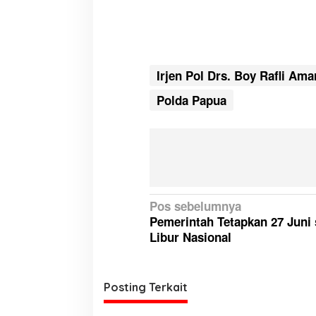
Irjen Pol Drs. Boy Rafli Ama
Polda Papua
N
Pos sebelumnya
Pemerintah Tetapkan 27 Juni 
a
Libur Nasional
v
i
g
Posting Terkait
a