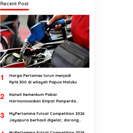
Recent Post
1
Harga Pertamax turun menjadi
Rp16.300 di wilayah Papua Maluku
2
Kanwil Kemenkum Pabar
Harmonisasikan Empat Ranperda
Kabupaten Teluk Wondama
3
MyPertamina Futsal Competition 2026
Jayapura berhasil digelar, dorong
talenta muda berprestasi
MyPertamina Futsal Competition 2026,