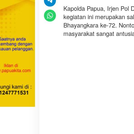
t
Kapolda Papua, Irjen Pol 
o
kegiatan ini merupakan s
n
B
Bhayangkara ke-72. Nonton
a
masyarakat sangat antusi
r
e
n
g
P
i
a
l
a
D
u
n
i
a
2