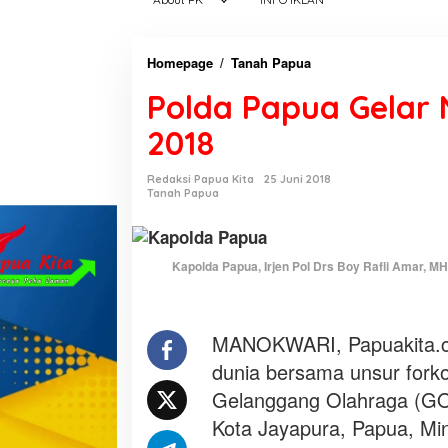
Homepage
/
Tanah Papua
P
o
Polda Papua Gelar 
l
d
2018
a
P
Redaksi Papua Kita
25 Juni 2018
a
Tanah Papua
p
u
a
Kapolda Papua, Irjen Pol Drs Boy Rafli Amar, M
G
e
l
MANOKWARI, Papuakita.co
a
dunia bersama unsur fork
r
N
Gelanggang Olahraga (GOR
o
Kota Jayapura, Papua, Mi
n