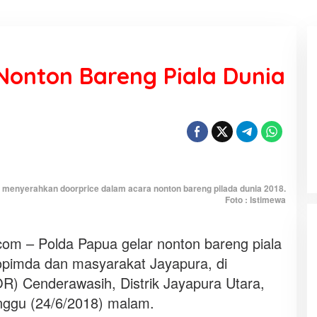
Nonton Bareng Piala Dunia
Harga Pertamax turun menjadi
Rp16.300 di wilayah Papua Maluku
Di Ekonomi
|
1 Agustus 2026
H menyerahkan doorprice dalam acara nonton bareng pilada dunia 2018.
Foto : Istimewa
m – Polda Papua gelar nonton bareng piala
opimda dan masyarakat Jayapura, di
) Cenderawasih, Distrik Jayapura Utara,
nggu (24/6/2018) malam.