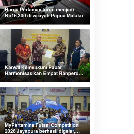
Harga Pertamax turun menjadi
Rp16.300 di wilayah Papua Maluku
Kanwil Kemenkum Pabar
Harmonisasikan Empat Ranperda
Kabupaten Teluk Wondama
MyPertamina Futsal Competition
2026 Jayapura berhasil digelar,