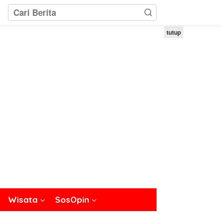
tutup
Wisata
SosOpin