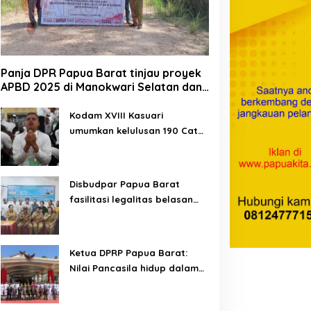
Panja DPR Papua Barat tinjau proyek
APBD 2025 di Manokwari Selatan dan
Bintuni
Kodam XVIII Kasuari
umumkan kelulusan 190 Cata
PK TNI AD gelombang II TA
2026
Disbudpar Papua Barat
fasilitasi legalitas belasan
lembaga kesenian di tiga
kabupaten
Ketua DPRP Papua Barat:
Nilai Pancasila hidup dalam
kehidupan masyarakat
Papua