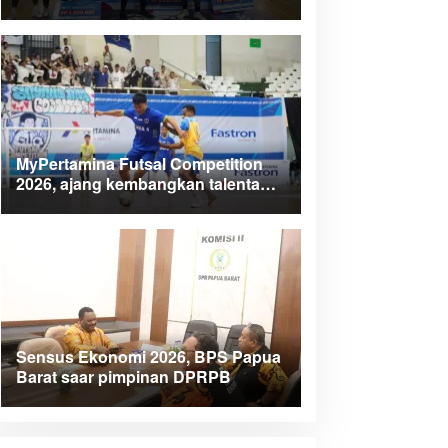
dorong talenta muda berprestasi
MyPertamina Futsal Competition
2026, ajang kembangkan talenta
muda dan berdayakan UMKM lokal
Papua
Sensus Ekonomi 2026, BPS Papua
Barat saar pimpinan DPRPB