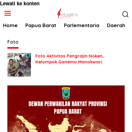
Lewati ke konten
Home
Papua Barat
Parlementaria
Daerah
Foto
Foto Aktivitas Pengrajin Noken,
Kelompok Ganemo Manokwari