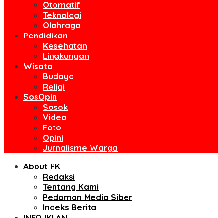
Otomatif
Teknologi
Olahraga
Pendidikan
Kesehatan
Lingkungan
Wisata
Budaya
Religi
SosOpin
Sosok
Video
Foto
Opini
Jurnalisme Warga
About PK
Redaksi
Tentang Kami
Pedoman Media Siber
Indeks Berita
INFO IKLAN