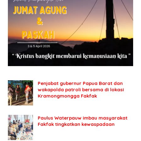
Penjabat gubernur Papua Barat dan
wakapolda patroli bersama di lokasi
Kramongmongga Fakfak
Paulus Waterpauw imbau masyarakat
Fakfak tingkatkan kewaspadaan