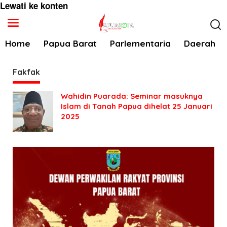
Lewati ke konten
Home
Papua Barat
Parlementaria
Daerah
Fakfak
Wahidin Puarada: Seminar masuknya
Islam di Tanah Papua dihelat 25 Januari
2025