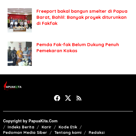
Freeport bakal bangun smelter di Papua
Barat, Bahlil: Banyak proyek diturunkan
di Fakfak
Pemda Fak-fak Belum Dukung Penuh
Pemekaran Kokas
Copyright by PapuaKita.Com
Indeks Berita
Karir
Kode Etik
Pedoman Media Siber
Tentang kami
Redaksi