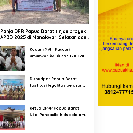
Panja DPR Papua Barat tinjau proyek
APBD 2025 di Manokwari Selatan dan
Bintuni
Kodam XVIII Kasuari
umumkan kelulusan 190 Cata
PK TNI AD gelombang II TA
2026
Disbudpar Papua Barat
fasilitasi legalitas belasan
lembaga kesenian di tiga
kabupaten
Ketua DPRP Papua Barat:
Nilai Pancasila hidup dalam
kehidupan masyarakat
Papua