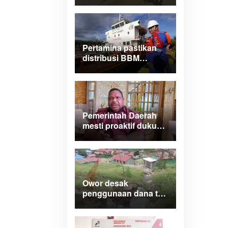
Papua Barat turlap ke
tiga lokasi proyek di
Manokwari
Pertamina pastikan
distribusi BBM
normal dan lancar di
wilayah Papua
Maluku
Pemerintah Daerah
mesti proaktif dukung
legalitas
pertambangan rakyat
di Papua Barat
Owor desak
penggunaan dana tak
terduga tangani
bencana di Kampung
Coisi