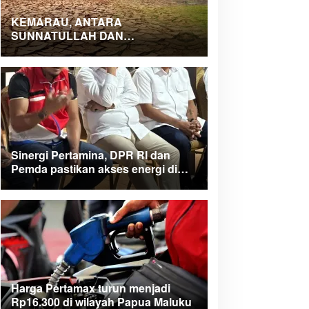
KEMARAU, ANTARA
SUNNATULLAH DAN
MUHASABAH
Sinergi Pertamina, DPR RI dan
Pemda pastikan akses energi di
Teluk Bintuni
Harga Pertamax turun menjadi
Rp16.300 di wilayah Papua Maluku