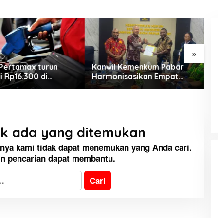
»
Pertamax turun
Kanwil Kemenkum Pabar
M
i Rp16.300 di
Harmonisasikan Empat
C
KEMARAU, ANTARA SUNNATULLAH
h Papua Maluku
Ranperda Kabupaten Teluk
J
DAN MUHASABAH
Wondama
d
b
Di Religi
|
7 Agustus 2026
ak ada yang ditemukan
inya kami tidak dapat menemukan yang Anda cari.
n pencarian dapat membantu.