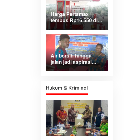
Harga Pertamax
tembus Rp16.550 di
wilayah Papua
Maluku, harga
Biosolar dan Pertalite
tetap
Air bersih hingga
jalan jadi aspirasi
dominan warga Hink,
Aporina: Harus jadi
prioritas
pembangunan
Hukum & Kriminal