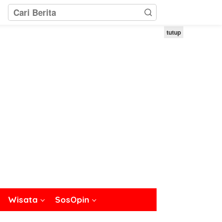
tutup
Wisata
SosOpin