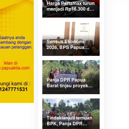
u
Harga Pertamax turun
n
menjadi Rp16.300 di
t
wilayah Papua
u
Maluku
k
:
Sensus Ekonomi
2026, BPS Papua
Barat saar pimpinan
DPRPB
Panja DPR Papua
Barat tinjau proyek
APBD 2025 di
Manokwari Selatan
dan Bintuni
Tindaklanjuti temuan
BPK, Panja DPR