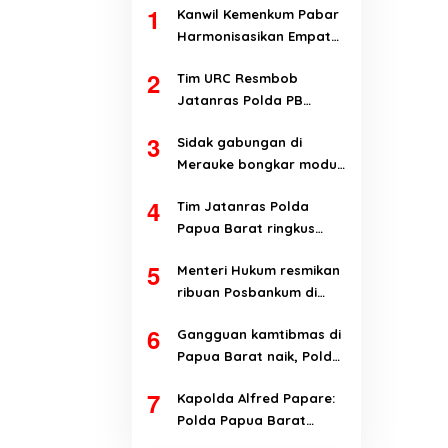
1
Kanwil Kemenkum Pabar
Harmonisasikan Empat
Ranperda Kabupaten
2
Tim URC Resmbob
Teluk Wondama
Jatanras Polda PB
tangkap pelaku
3
Sidak gabungan di
curanmor di Manokwari
Merauke bongkar modus
penyalahgunaan BBM
4
Tim Jatanras Polda
subsidi
Papua Barat ringkus
pelaku curanmor
5
Menteri Hukum resmikan
ribuan Posbankum di
Papua Barat dan Papua
6
Gangguan kamtibmas di
Barat Daya
Papua Barat naik, Polda
evaluasi kinerja jajaran
7
Kapolda Alfred Papare:
Polda Papua Barat
terbuka terhadap kritik