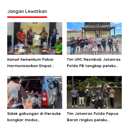
p
Esau Sesa
o
Jangan Lewatkan
s
Kanwil Kemenkum Pabar
Tim URC Resmbob Jatanras
Harmonisasikan Empat
Polda PB tangkap pelaku
Ranperda Kabupaten Teluk
curanmor di Manokwari
Wondama
Sidak gabungan di Merauke
Tim Jatanras Polda Papua
bongkar modus
Barat ringkus pelaku
penyalahgunaan BBM
curanmor