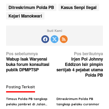
Ditreskrimum Polda PB
Kasus Senpi Ilegal
Kejari Manokwari
Ikuti Kami
N
Pos sebelumnya
Pos berikutnya
a
Wabup Isak Waryensi
Irjen Pol Johnny
buka forum konsultasi
Eddizon Isir pimpin
v
publik DPMPTSP
sertijab 4 pejabat utama
i
Polda PB
g
a
Posting Terkait
s
Timsus Polda PB tangkap
Ditreskrimum Polda PB
i
pelaku jambret di Jalan
tangkap pelaku curanmor