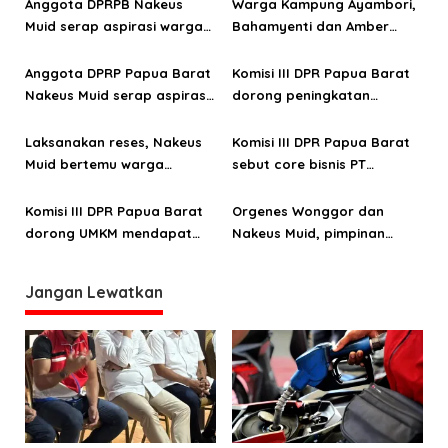
Anggota DPRPB Nakeus
Warga Kampung Ayambori,
p
Muid serap aspirasi warga
Bahamyenti dan Amber
o
Kampung Weluri, Barei, dan
suarakan aspirasi ke
Ukopti
Nakeus Muid
Anggota DPRP Papua Barat
Komisi III DPR Papua Barat
s
Nakeus Muid serap aspirasi
dorong peningkatan
konstituen di tiga distrik
produksi kakao Manokwari
Selatan
Laksanakan reses, Nakeus
Komisi III DPR Papua Barat
Muid bertemu warga
sebut core bisnis PT
Kampung Matedi dan
Padoma mesti
Uhyehekbrig
menggerakkan PAD
Komisi III DPR Papua Barat
Orgenes Wonggor dan
dorong UMKM mendapat
Nakeus Muid, pimpinan
pelatihan dan permodalan
sementara DPRPB periode
2024-2029
Jangan Lewatkan