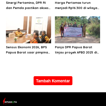
Sinergi Pertamina, DPR RI
Harga Pertamax turun
dan Pemda pastikan akses
menjadi Rp16.300 di wilayah
energi di Teluk Bintuni
Papua Maluku
Sensus Ekonomi 2026, BPS
Panja DPR Papua Barat
Papua Barat saar pimpinan
tinjau proyek APBD 2025 di
DPRPB
Manokwari Selatan dan
Bintuni
Tambah Komentar