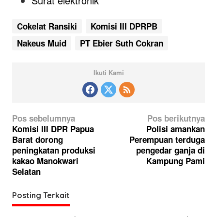
Surat elektronik
Cokelat Ransiki
Komisi III DPRPB
Nakeus Muid
PT Ebier Suth Cokran
Ikuti Kami
N
Pos sebelumnya
Pos berikutnya
a
Komisi III DPR Papua
Polisi amankan
Barat dorong
Perempuan terduga
v
peningkatan produksi
pengedar ganja di
i
kakao Manokwari
Kampung Pami
g
Selatan
a
Posting Terkait
s
i