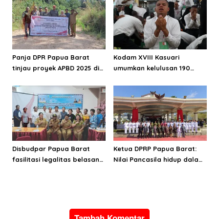
Panja DPR Papua Barat
Kodam XVIII Kasuari
tinjau proyek APBD 2025 di
umumkan kelulusan 190
Manokwari Selatan dan
Cata PK TNI AD gelombang
Bintuni
II TA 2026
Disbudpar Papua Barat
Ketua DPRP Papua Barat:
fasilitasi legalitas belasan
Nilai Pancasila hidup dalam
lembaga kesenian di tiga
kehidupan masyarakat
kabupaten
Papua
Tambah Komentar