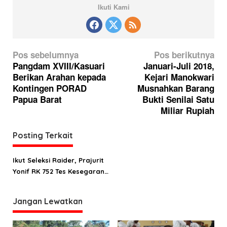
Ikuti Kami
N
Pos sebelumnya
Pos berikutnya
a
Pangdam XVIII/Kasuari
Januari-Juli 2018,
Berikan Arahan kepada
Kejari Manokwari
v
Kontingen PORAD
Musnahkan Barang
i
Papua Barat
Bukti Senilai Satu
g
Miliar Rupiah
a
Posting Terkait
s
i
Ikut Seleksi Raider, Prajurit
p
Yonif RK 752 Tes Kesegaran
o
Jasmani
s
Jangan Lewatkan