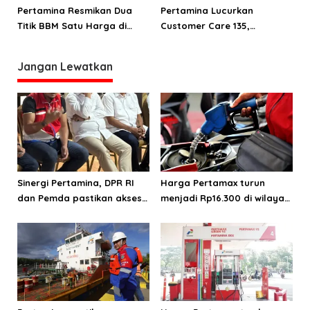
Tuntut 529 Miliar
Pertamina Resmikan Dua
Pertamina Lucurkan
Titik BBM Satu Harga di
Customer Care 135,
Maluku dan Papua
Ternyata Ini yang
Diharapkan
Jangan Lewatkan
Sinergi Pertamina, DPR RI
Harga Pertamax turun
dan Pemda pastikan akses
menjadi Rp16.300 di wilayah
energi di Teluk Bintuni
Papua Maluku