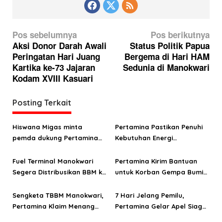
N
Pos sebelumnya
Pos berikutnya
a
Aksi Donor Darah Awali
Status Politik Papua
Peringatan Hari Juang
Bergema di Hari HAM
v
Kartika ke-73 Jajaran
Sedunia di Manokwari
i
Kodam XVIII Kasuari
g
a
Posting Terkait
s
Hiswana Migas minta
Pertamina Pastikan Penuhi
i
pemda dukung Pertamina
Kebutuhan Energi
p
hadapi sengketa areal FT
Masyarakat Papua Maluku
o
BBM Manokwari
di Ramadhan
Fuel Terminal Manokwari
Pertamina Kirim Bantuan
Segera Distribusikan BBM ke
untuk Korban Gempa Bumi
s
Sejumlah SPBU dan PLN
Halmahera Selatan
Sengketa TBBM Manokwari,
7 Hari Jelang Pemilu,
Pertamina Klaim Menang
Pertamina Gelar Apel Siaga
Tingkat Kasasi, Masyarakat
Serentak