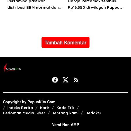
Pertamina pastikan
Harga Pertamax tembus
distribusi BBM normal dan
Rp16.550 di wilayah Papua
lancar di wilayah Papua
Maluku, harga Biosolar dan
Maluku
Pertalite tetap
Tambah Komentar
Copyright by PapuaKita.Com
Indeks Berita
Karir
Kode Etik
Pedoman Media Siber
Tentang kami
Redaksi
Versi Non AMP