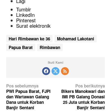
Lagi
Tumblr
LinkedIn
Pinterest
Surat elektronik
Hari Rimbawan ke 36
Mohamad Lakotani
Papua Barat
Rimbawan
Ikuti Kami
N
Pos sebelumnya
Pos berikutnya
a
PWI Papua Barat, FJPI
Bikers Manokwari dan
dan Wartawan Galang
IMI PB Galang Donasi
v
Dana untuk Korban
25 Juta untuk Korban
i
Banjir Sentani
Banjir Sentani