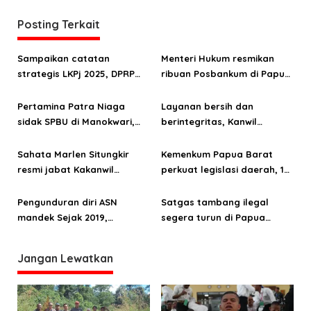
g
a
Posting Terkait
s
Sampaikan catatan
Menteri Hukum resmikan
i
strategis LKPj 2025, DPRP
ribuan Posbankum di Papua
p
Papua Barat: OAP harus jadi
Barat dan Papua Barat
o
fokus pembangunan
Daya
Pertamina Patra Niaga
Layanan bersih dan
sidak SPBU di Manokwari,
berintegritas, Kanwil
s
temukan pelanggaran BBM
Kemenkum Papua Barat raih
subsidi
predikat WBK
Sahata Marlen Situngkir
Kemenkum Papua Barat
resmi jabat Kakanwil
perkuat legislasi daerah, 123
Kemenkum Papua Barat
Raperda dan Raperkada
diharmonisasi sepanjang
Pengunduran diri ASN
Satgas tambang ilegal
2025
mandek Sejak 2019,
segera turun di Papua
Inspektur Papua Barat
Barat, Bahlil Lahadalia
tegur keras Dinas PUPR
akan pimpin langsung
Jangan Lewatkan