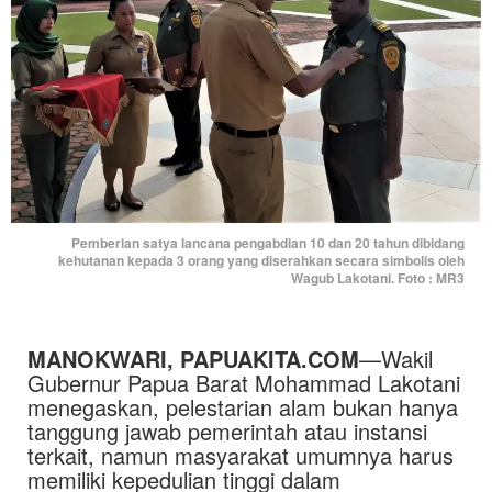
Pemberian satya lancana pengabdian 10 dan 20 tahun dibidang
kehutanan kepada 3 orang yang diserahkan secara simbolis oleh
Wagub Lakotani. Foto : MR3
MANOKWARI, PAPUAKITA.COM
—Wakil
Gubernur Papua Barat Mohammad Lakotani
menegaskan, pelestarian alam bukan hanya
tanggung jawab pemerintah atau instansi
terkait, namun masyarakat umumnya harus
memiliki kepedulian tinggi dalam