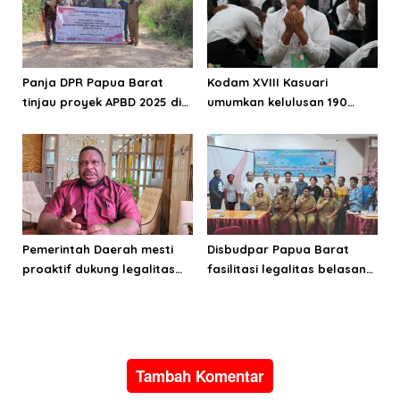
Panja DPR Papua Barat
Kodam XVIII Kasuari
tinjau proyek APBD 2025 di
umumkan kelulusan 190
Manokwari Selatan dan
Cata PK TNI AD gelombang
Bintuni
II TA 2026
Pemerintah Daerah mesti
Disbudpar Papua Barat
proaktif dukung legalitas
fasilitasi legalitas belasan
pertambangan rakyat di
lembaga kesenian di tiga
Papua Barat
kabupaten
Tambah Komentar