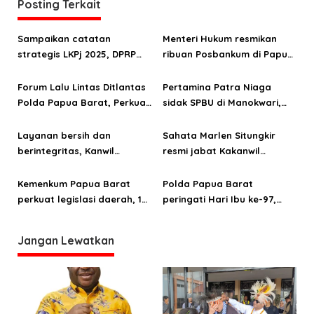
a
Posting Terkait
s
Sampaikan catatan
Menteri Hukum resmikan
i
strategis LKPj 2025, DPRP
ribuan Posbankum di Papua
p
Papua Barat: OAP harus jadi
Barat dan Papua Barat
o
fokus pembangunan
Daya
Forum Lalu Lintas Ditlantas
Pertamina Patra Niaga
Polda Papua Barat, Perkuat
sidak SPBU di Manokwari,
s
kolaborasi keselamatan
temukan pelanggaran BBM
berkendara
subsidi
Layanan bersih dan
Sahata Marlen Situngkir
berintegritas, Kanwil
resmi jabat Kakanwil
Kemenkum Papua Barat raih
Kemenkum Papua Barat
predikat WBK
Kemenkum Papua Barat
Polda Papua Barat
perkuat legislasi daerah, 123
peringati Hari Ibu ke-97,
Raperda dan Raperkada
Teguhkan peran strategis
diharmonisasi sepanjang
perempuan menuju
Jangan Lewatkan
2025
Indonesia Emas 2045