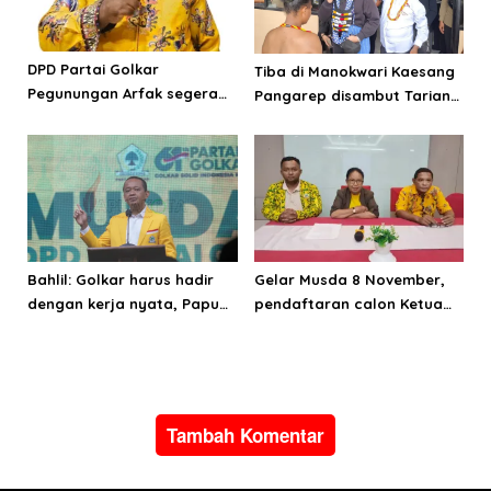
DPD Partai Golkar
Tiba di Manokwari Kaesang
Pegunungan Arfak segera
Pangarep disambut Tarian
laksanakan Musda
Adat Arfak
Bahlil: Golkar harus hadir
Gelar Musda 8 November,
dengan kerja nyata, Papua
pendaftaran calon Ketua
adalah masa depan
Golkar Papua Barat segera
Indonesia
dibuka
Tambah Komentar