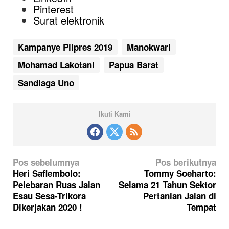
Pinterest
Surat elektronik
Kampanye Pilpres 2019
Manokwari
Mohamad Lakotani
Papua Barat
Sandiaga Uno
Ikuti Kami
N
Pos sebelumnya
Pos berikutnya
a
Heri Saflembolo:
Tommy Soeharto:
Pelebaran Ruas Jalan
Selama 21 Tahun Sektor
v
Esau Sesa-Trikora
Pertanian Jalan di
i
Dikerjakan 2020 !
Tempat
g