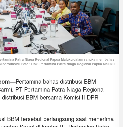
Pertamina Patra Niaga Regional Papua Maluku dalam rangka membahas
M bersubsidi. Foto : Dok. Pertamina Patra Niaga Regional Papua Maluku
.com—
Pertamina bahas distribusi BBM
armi. PT Pertamina Patra Niaga Regional
distribusi BBM bersama Komisi II DPR
usi BBM tersebut berlangsung saat menerima
upaten Sarmi di kantor PT Pertamina Patra