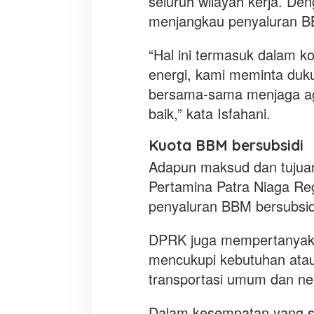
seluruh wilayah kerja. Den
menjangkau penyaluran B
“Hal ini termasuk dalam 
energi, kami meminta duk
bersama-sama menjaga aga
baik,” kata Isfahani.
Kuota BBM bersubsidi
Adapun maksud dan tujua
Pertamina Patra Niaga Re
penyaluran BBM bersubsid
DPRK juga mempertanyakan
mencukupi kebutuhan atau
transportasi umum dan n
Dalam kesempatan yang s