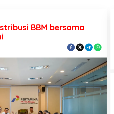
stribusi BBM bersama
i
KEMARAU, ANTARA SUNNATULLAH
DAN MUHASABAH
Di Religi
|
7 Agustus 2026