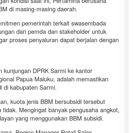
gan kondisi saat ini, Pertamina berusaha
BM di masing-masing daerah.
komitmen pemerintah terkait swasembada
ungan dari pemda dan stakeholder untuk
r proses penyaluran dapat berjalan dengan
n kunjungan DPRK Sarmi ke kantor
gional Papua Maluku, adalah memastikan
i di kabupaten Sarmi.
, kuota jenis BBM bersubsidi tersebut
 tidak. Mengingat banyak pengusaha angkot,
elayan yang menggunakan BBM subsidi.
ama, Region Manager Retail Sales