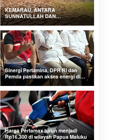
KEMARAU, ANTARA
SUNNATULLAH DAN
MUHASABAH
Sinergi Pertamina, DPR RI dan
Pemda pastikan akses energi di
Teluk Bintuni
Harga Pertamax turun menjadi
Rp16.300 di wilayah Papua Maluku