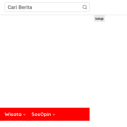
tutup
Wisata
SosOpin