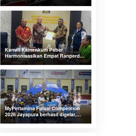
Kanwil Kemenkum Pabar
Harmonisasikan Empat Ranperda
Kabupaten Teluk Wondama
MyPertamina Futsal Competition
2026 Jayapura berhasil digelar,
dorong talenta muda berprestasi