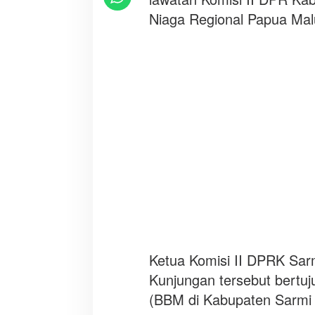
s
Niaga Regional Papua Mal
i
I
I
D
P
R
K
S
a
r
m
i
Ketua Komisi II DPRK Sar
Kunjungan tersebut bertu
(BBM di Kabupaten Sarmi 