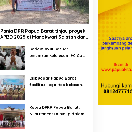
Panja DPR Papua Barat tinjau proyek
APBD 2025 di Manokwari Selatan dan
Bintuni
Kodam XVIII Kasuari
umumkan kelulusan 190 Cata
PK TNI AD gelombang II TA
2026
Disbudpar Papua Barat
fasilitasi legalitas belasan
lembaga kesenian di tiga
kabupaten
Ketua DPRP Papua Barat:
Nilai Pancasila hidup dalam
kehidupan masyarakat
Papua