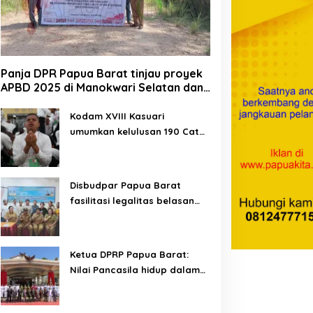
Panja DPR Papua Barat tinjau proyek
APBD 2025 di Manokwari Selatan dan
Bintuni
Kodam XVIII Kasuari
umumkan kelulusan 190 Cata
PK TNI AD gelombang II TA
2026
Disbudpar Papua Barat
fasilitasi legalitas belasan
lembaga kesenian di tiga
kabupaten
Ketua DPRP Papua Barat:
Nilai Pancasila hidup dalam
kehidupan masyarakat
Papua