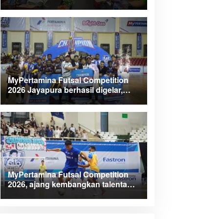
Kabupaten Teluk Wondama
MyPertamina Futsal Competition
2026 Jayapura berhasil digelar,
dorong talenta muda berprestasi
MyPertamina Futsal Competition
2026, ajang kembangkan talenta
muda dan berdayakan UMKM lokal
Papua