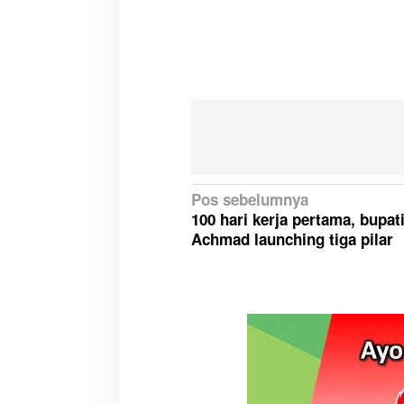
N
Pos sebelumnya
100 hari kerja pertama, bupat
a
Achmad launching tiga pilar
v
i
g
a
s
i