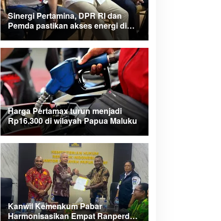
Sinergi Pertamina, DPR RI dan
Pemda pastikan akses energi di
Teluk Bintuni
Harga Pertamax turun menjadi
Rp16.300 di wilayah Papua Maluku
Kanwil Kemenkum Pabar
Harmonisasikan Empat Ranperda