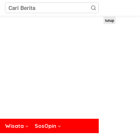
tutup
Wisata
SosOpin