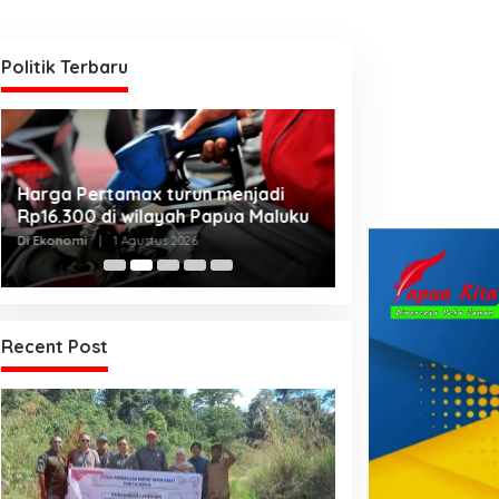
Politik Terbaru
Kanwil Kemenku
Harga Pertamax turun menjadi
Harmonisasikan
Rp16.300 di wilayah Papua Maluku
Kabupaten Telu
Di Hukum & Kriminal, 
Di Ekonomi
|
1 Agustus 2026
2026
Recent Post