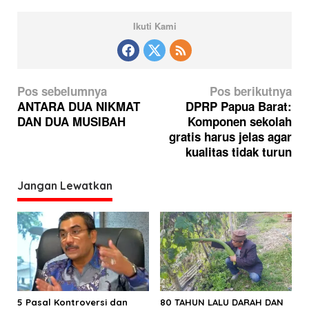
Ikuti Kami
N
Pos sebelumnya
Pos berikutnya
a
ANTARA DUA NIKMAT
DPRP Papua Barat:
DAN DUA MUSIBAH
Komponen sekolah
v
gratis harus jelas agar
i
kualitas tidak turun
g
a
Jangan Lewatkan
s
i
p
o
s
5 Pasal Kontroversi dan
80 TAHUN LALU DARAH DAN