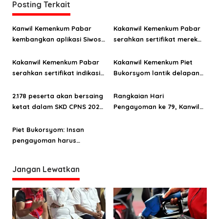
Posting Terkait
s
i
Kanwil Kemenkum Pabar
Kakanwil Kemenkum Pabar
p
kembangkan aplikasi Siwosi
serahkan sertifikat merek
o
Proda
pada pekan pelayanan
publik
Kakanwil Kemenkum Pabar
Kakanwil Kemenkum Piet
s
serahkan sertifikat indikasi
Bukorsyom lantik delapan
geografis Kakao Ransiki
pejabat fungsional
2.178 peserta akan bersaing
Rangkaian Hari
ketat dalam SKD CPNS 2024,
Pengayoman ke 79, Kanwil
Kemenkumham Papua Barat
Kemenkumham Papua Barat
kumpulkan puluhan kantong
Piet Bukorsyom: Insan
darah
pengayoman harus
tingkatkan kualitas dan
kapasitas diri
Jangan Lewatkan