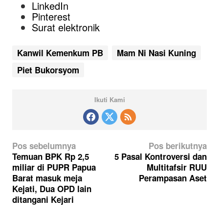
LinkedIn
Pinterest
Surat elektronik
Kanwil Kemenkum PB
Mam Ni Nasi Kuning
Piet Bukorsyom
Ikuti Kami
N
Pos sebelumnya
Pos berikutnya
a
Temuan BPK Rp 2,5
5 Pasal Kontroversi dan
miliar di PUPR Papua
Multitafsir RUU
v
Barat masuk meja
Perampasan Aset
i
Kejati, Dua OPD lain
g
ditangani Kejari
a