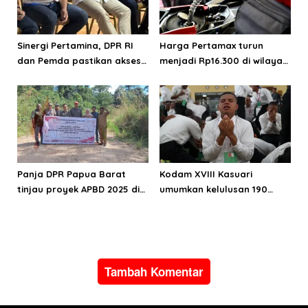
Sinergi Pertamina, DPR RI
Harga Pertamax turun
dan Pemda pastikan akses
menjadi Rp16.300 di wilayah
energi di Teluk Bintuni
Papua Maluku
Panja DPR Papua Barat
Kodam XVIII Kasuari
tinjau proyek APBD 2025 di
umumkan kelulusan 190
Manokwari Selatan dan
Cata PK TNI AD gelombang
Bintuni
II TA 2026
Tambah Komentar