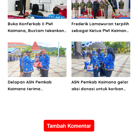
s
Buka Konferkab II PWI
Frederik Lamawuran terpilih
Kaimana, Bustam tekankan
sebagai Ketua PWI Kaimana
pentingnya menjaga KEJ
periode 2026-2029
dan perilaku
Delapan ASN Pemkab
ASN Pemkab Kaimana gelar
Kaimana terima
aksi donasi untuk korban
Satyalancana Karya Satya
bencana alam di Pulau
dari Presiden Prabowo
Sumatera
Subianto
Tambah Komentar