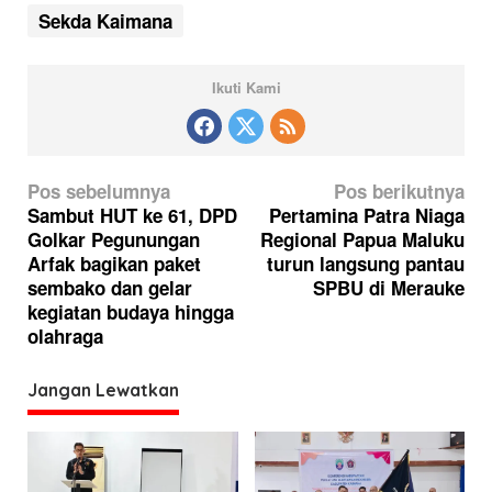
Sekda Kaimana
Ikuti Kami
N
Pos sebelumnya
Pos berikutnya
a
Sambut HUT ke 61, DPD
Pertamina Patra Niaga
Golkar Pegunungan
Regional Papua Maluku
v
Arfak bagikan paket
turun langsung pantau
i
sembako dan gelar
SPBU di Merauke
g
kegiatan budaya hingga
olahraga
a
s
Jangan Lewatkan
i
p
o