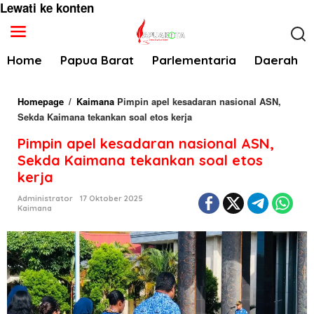
Lewati ke konten
Home
Papua Barat
Parlementaria
Daerah
Homepage
/
Kaimana
Pimpin apel kesadaran nasional ASN,
Sekda Kaimana tekankan soal etos kerja
Pimpin apel kesadaran nasional ASN,
Sekda Kaimana tekankan soal etos
kerja
Administrator
17 Oktober 2025
Kaimana