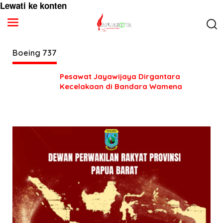
Lewati ke konten
Boeing 737
Pesawat Jayawijaya Dirgantara
Kecelakaan di Bandara Wamena