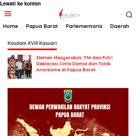
Lewati ke konten
Home
Papua Barat
Parlementaria
Daerah
Kasdam XVIII Kasuari
Elemen Masyarakat, TNI dan Polri
Deklarasi Cinta Damai dan Tolak
Anarkisme di Papua Barat