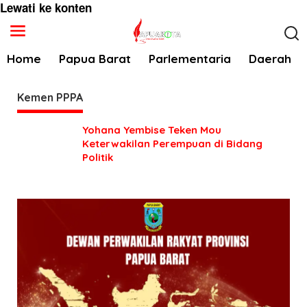
Lewati ke konten
Home
Papua Barat
Parlementaria
Daerah
Kemen PPPA
Yohana Yembise Teken Mou
Keterwakilan Perempuan di Bidang
Politik