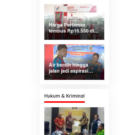
bencana di Kampung
Coisi
Harga Pertamax
tembus Rp16.550 di
wilayah Papua
Maluku, harga
Biosolar dan Pertalite
tetap
Air bersih hingga
jalan jadi aspirasi
dominan warga Hink,
Aporina: Harus jadi
prioritas
pembangunan
Hukum & Kriminal