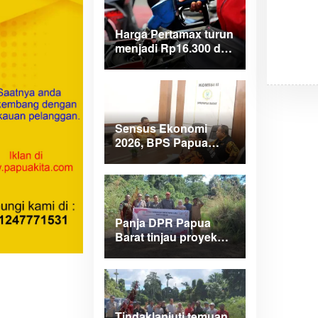
Harga Pertamax turun
menjadi Rp16.300 di
wilayah Papua
Maluku
Sensus Ekonomi
2026, BPS Papua
Barat saar pimpinan
DPRPB
Panja DPR Papua
Barat tinjau proyek
APBD 2025 di
Manokwari Selatan
dan Bintuni
Tindaklanjuti temuan