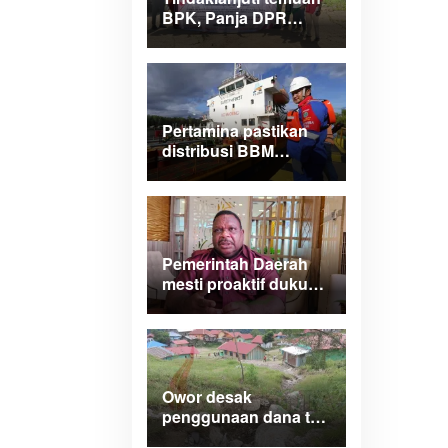
BPK, Panja DPR
Papua Barat turlap ke
tiga lokasi proyek di
Manokwari
Pertamina pastikan
distribusi BBM
normal dan lancar di
wilayah Papua
Maluku
Pemerintah Daerah
mesti proaktif dukung
legalitas
pertambangan rakyat
di Papua Barat
Owor desak
penggunaan dana tak
terduga tangani