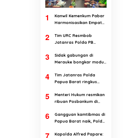
1
Kanwil Kemenkum Pabar
Harmonisasikan Empat
Ranperda Kabupaten
2
Tim URC Resmbob
Teluk Wondama
Jatanras Polda PB
tangkap pelaku
3
Sidak gabungan di
curanmor di Manokwari
Merauke bongkar modus
penyalahgunaan BBM
4
Tim Jatanras Polda
subsidi
Papua Barat ringkus
pelaku curanmor
5
Menteri Hukum resmikan
ribuan Posbankum di
Papua Barat dan Papua
6
Gangguan kamtibmas di
Barat Daya
Papua Barat naik, Polda
evaluasi kinerja jajaran
7
Kapolda Alfred Papare: