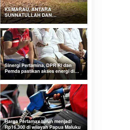
KEMARAU, ANTARA
SUNNATULLAH DAN
MUHASABAH
Sinergi Pertamina, DPR RI dan
Pemda pastikan akses energi di
Teluk Bintuni
Harga Pertamax turun menjadi
Rp16.300 di wilayah Papua Maluku