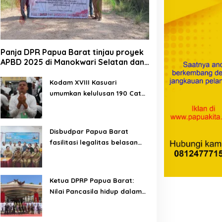
Panja DPR Papua Barat tinjau proyek
APBD 2025 di Manokwari Selatan dan
Bintuni
Kodam XVIII Kasuari
umumkan kelulusan 190 Cata
PK TNI AD gelombang II TA
2026
Disbudpar Papua Barat
fasilitasi legalitas belasan
lembaga kesenian di tiga
kabupaten
Ketua DPRP Papua Barat:
Nilai Pancasila hidup dalam
kehidupan masyarakat
Papua