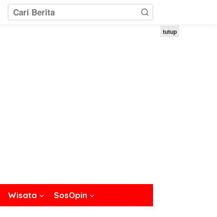
tutup
Wisata
SosOpin