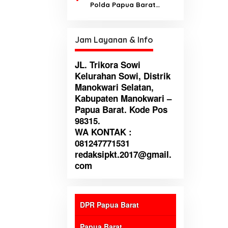
Polda Papua Barat
terbuka terhadap kritik
untuk perbaikan institusi
Jam Layanan & Info
JL. Trikora Sowi
Kelurahan Sowi, Distrik
Manokwari Selatan,
Kabupaten Manokwari –
Papua Barat. Kode Pos
98315.
WA KONTAK :
081247771531
redaksipkt.2017@gmail.
com
DPR Papua Barat
Papua Barat