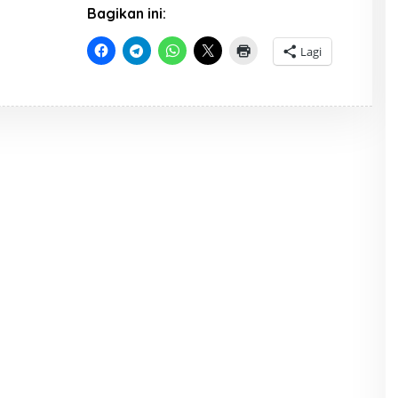
A
Bagikan ini:
K
S
I
Lagi
P
A
P
U
A
K
I
T
A