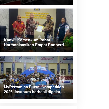
Kanwil Kemenkum Pabar
Harmonisasikan Empat Ranperda
Kabupaten Teluk Wondama
MyPertamina Futsal Competition
2026 Jayapura berhasil digelar,
dorong talenta muda berprestasi