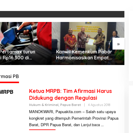
»
Pertamax turun
KEMARAU, ANTARA SUNNATULLAH
Kanwil Kemenkum Pabar
M
i Rp16.300 di
DAN MUHASABAH
Harmonisasikan Empat
C
h Papua Maluku
Ranperda Kabupaten Teluk
J
Di Religi
|
7 Agustus 2026
Wondama
d
b
rmasi PB
Ketua MRPB: Tim Afirmasi Harus
Didukung dengan Regulasi
Hukum & Kriminal
,
Papua Barat
|
4 Agustus 2018
O
L
MANOKWARI, Papuakita.com – Salah satu upaya
E
kongkret yang ditempuh Pemerintah Provinsi Papua
H
R
Barat, DPR Papua Barat, dan
Lanjut baca
E
D