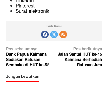
LinkedIn
Pinterest
Surat elektronik
Ikuti Kami
N
Pos sebelumnya
Pos berikutnya
a
Bank Papua Kaimana
Jalan Santai HUT ke-15
Sediakan Ratusan
Kaimana Berhadiah
v
Sembako di HUT ke-52
Ratusan Juta
i
g
Jangan Lewatkan
a
s
i
p