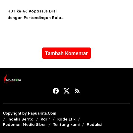
o
s
HUT ke-66 Kopassus Diisi
dengan Pertandingan Bola
Voli
Tambah Komentar
Copyright by PapuaKita.Com
Indeks Berita
Karir
Kode Etik
Pedoman Media Siber
Tentang kami
Redaksi