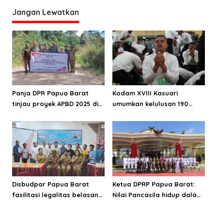
Motifnya Politik
s
Jangan Lewatkan
Panja DPR Papua Barat
Kodam XVIII Kasuari
tinjau proyek APBD 2025 di
umumkan kelulusan 190
Manokwari Selatan dan
Cata PK TNI AD gelombang
Bintuni
II TA 2026
Disbudpar Papua Barat
Ketua DPRP Papua Barat:
fasilitasi legalitas belasan
Nilai Pancasila hidup dalam
lembaga kesenian di tiga
kehidupan masyarakat
kabupaten
Papua