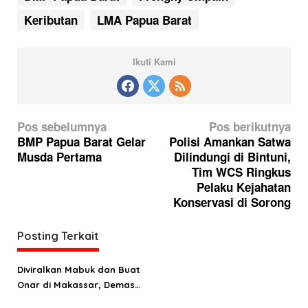
Keributan
LMA Papua Barat
Ikuti Kami
N
Pos sebelumnya
Pos berikutnya
a
BMP Papua Barat Gelar
Polisi Amankan Satwa
Musda Pertama
Dilindungi di Bintuni,
v
Tim WCS Ringkus
i
Pelaku Kejahatan
g
Konservasi di Sorong
a
Posting Terkait
s
i
Diviralkan Mabuk dan Buat
p
Onar di Makassar, Demas
o
Mandacan: Bisa Saja