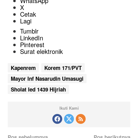
WhatsApp
X
Cetak
Lagi
Tumblr
LinkedIn
Pinterest
Surat elektronik
Kapenrem
Korem 171/PVT
Mayor Inf Nasarudin Umasugi
Sholat Ied 1439 Hijriah
Ikuti Kami
N
Pos sebelumnya
Pos berikutnya