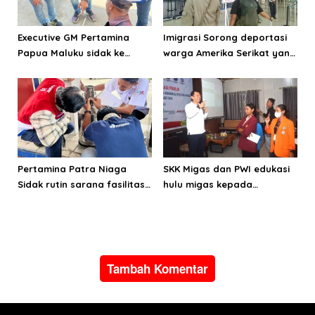
Executive GM Pertamina
Imigrasi Sorong deportasi
Papua Maluku sidak ke
warga Amerika Serikat yang
sejumlah SPBU di Sorong
hendak keluar secara ilegal
Pertamina Patra Niaga
SKK Migas dan PWI edukasi
Sidak rutin sarana fasilitas
hulu migas kepada
SPBU di Sorong
perguruan tinggi di Sorong
Raya
Tambah Komentar