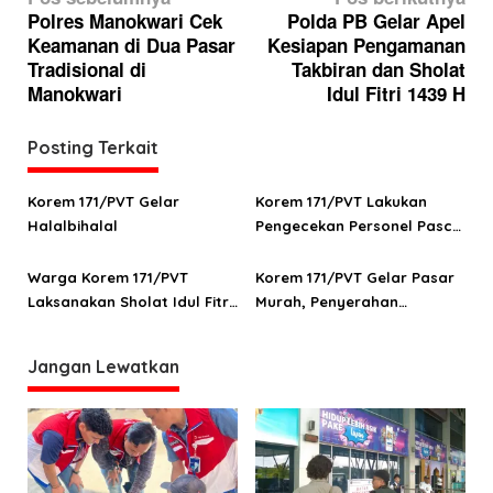
a
Polres Manokwari Cek
Polda PB Gelar Apel
Keamanan di Dua Pasar
Kesiapan Pengamanan
v
Tradisional di
Takbiran dan Sholat
i
Manokwari
Idul Fitri 1439 H
g
a
Posting Terkait
s
Korem 171/PVT Gelar
Korem 171/PVT Lakukan
i
Halalbihalal
Pengecekan Personel Pasca
p
Cuti Lebaran
o
Warga Korem 171/PVT
Korem 171/PVT Gelar Pasar
Laksanakan Sholat Idul Fitri
Murah, Penyerahan
s
1439 H
Bingkisan hingga
Pemberangkatan Cuti
Jangan Lewatkan
Bersama