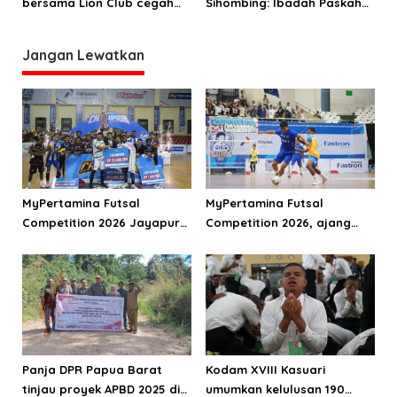
bersama Lion Club cegah
Sihombing: Ibadah Paskah
stunting
Aman di Papua Barat
Jangan Lewatkan
MyPertamina Futsal
MyPertamina Futsal
Competition 2026 Jayapura
Competition 2026, ajang
berhasil digelar, dorong
kembangkan talenta muda
talenta muda berprestasi
dan berdayakan UMKM
lokal Papua
Panja DPR Papua Barat
Kodam XVIII Kasuari
tinjau proyek APBD 2025 di
umumkan kelulusan 190