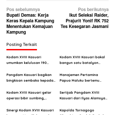
N
Pos sebelumnya
Pos berikutnya
a
Bupati Demas: Kerja
Ikut Seleksi Raider,
Keras Kepala Kampung
Prajurit Yonif RK 752
v
Menentukan Kemajuan
Tes Kesegaran Jasmani
i
Kampung
g
a
Posting Terkait
s
Kodam XVIII Kasuari
Kodam XVIII Kasuari bakal
i
umumkan kelulusan 190
bangun satu batalyon
p
Cata PK TNI AD gelombang
teritorial di Kabupaten
o
II TA 2026
Tambrauw
Pangdam Kasuari bagikan
Manajemen Pertamina
bingkisan sembako kepada
Papua Maluku bertemu
s
warga Pulau Mansinam
Pangdam XVIII Kasuari
Kodam XVIII Kasuari gelar
Sertijab Pangdam XVIII
operasi bibir sumbing,
Kasuari dari Ilyas Alamsyah
pengobatan alternatif
ke Haryanto
hingga pemberian kaki
Sinergi Kodam XVIII Kasuari
Kapolda Tornagogo
palsu