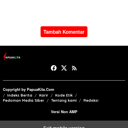
Manokwari Selatan dan
Cata PK TNI AD gelombang
Bintuni
II TA 2026
Tambah Komentar
Copyright by PapuaKita.Com
Indeks Berita
Karir
Kode Etik
Pedoman Media Siber
Tentang kami
Redaksi
Versi Non AMP