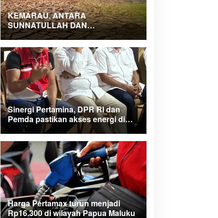
KEMARAU, ANTARA
SUNNATULLAH DAN
MUHASABAH
Sinergi Pertamina, DPR RI dan
Pemda pastikan akses energi di
Teluk Bintuni
Harga Pertamax turun menjadi
Rp16.300 di wilayah Papua Maluku