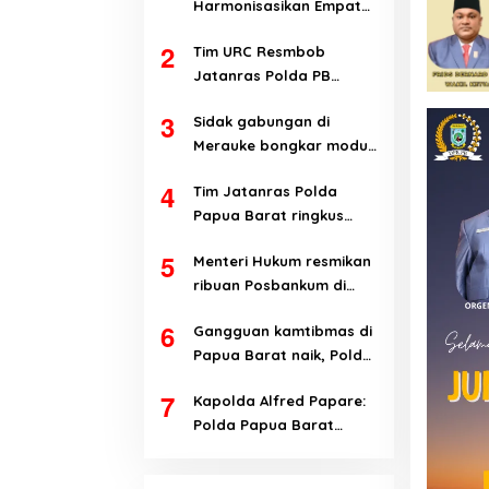
Harmonisasikan Empat
Ranperda Kabupaten
2
Tim URC Resmbob
Teluk Wondama
Jatanras Polda PB
tangkap pelaku
3
Sidak gabungan di
curanmor di Manokwari
Merauke bongkar modus
penyalahgunaan BBM
4
Tim Jatanras Polda
subsidi
Papua Barat ringkus
pelaku curanmor
5
Menteri Hukum resmikan
ribuan Posbankum di
Papua Barat dan Papua
6
Gangguan kamtibmas di
Barat Daya
Papua Barat naik, Polda
evaluasi kinerja jajaran
7
Kapolda Alfred Papare:
Polda Papua Barat
terbuka terhadap kritik
untuk perbaikan institusi