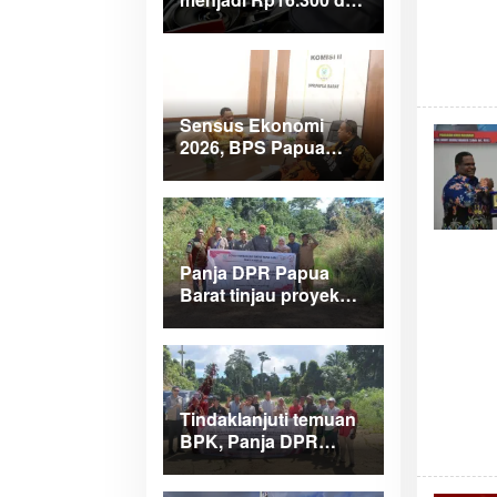
wilayah Papua
Maluku
Sensus Ekonomi
2026, BPS Papua
Barat saar pimpinan
DPRPB
Panja DPR Papua
Barat tinjau proyek
APBD 2025 di
Manokwari Selatan
dan Bintuni
Tindaklanjuti temuan
BPK, Panja DPR
Papua Barat turlap ke
tiga lokasi proyek di