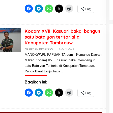
S
T
R
Lagi
A
T
O
R
Kodam XVIII Kasuari bakal bangun
satu batalyon teritorial di
Kabupaten Tambrauw
Nasional
,
Tambrauw
|
6 Juni 2025
O
L
MANOKWARI, PAPUAKITA.com—Komando Daerah
E
Militer (Kodam) XVIII Kasuari bakal membangun
H
A
satu Batalyon Teritorial di Kabupaten Tambrauw,
D
M
Papua Barat
Lanjut baca
I
N
I
Bagikan ini:
S
T
R
Lagi
A
T
O
R