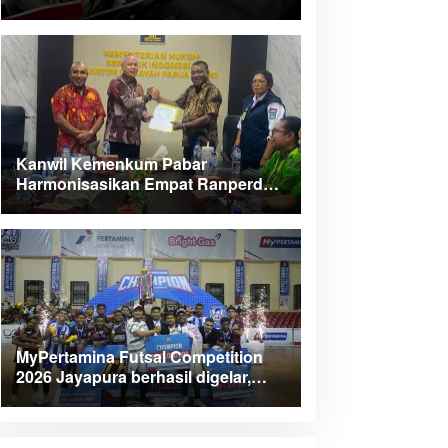
Kanwil Kemenkum Pabar
Harmonisasikan Empat Ranperda
Kabupaten Teluk Wondama
MyPertamina Futsal Competition
2026 Jayapura berhasil digelar,
dorong talenta muda berprestasi