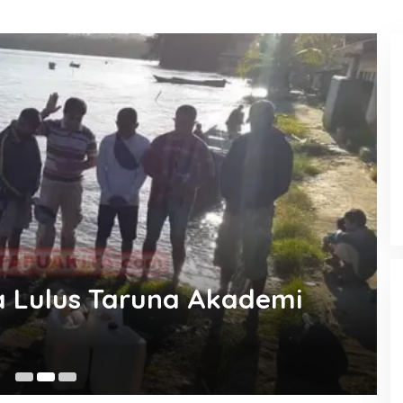
27
KEMARAU, ANTARA SUNNATULLAH
DAN MUHASABAH
Di Religi
|
7 Agustus 2026
a Lulus Taruna Akademi