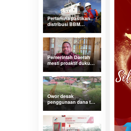
Manokwari
Pertamina pastikan
distribusi BBM
normal dan lancar di
wilayah Papua
Maluku
Pemerintah Daerah
mesti proaktif dukung
legalitas
pertambangan rakyat
di Papua Barat
Owor desak
penggunaan dana tak
terduga tangani
bencana di Kampung
Coisi