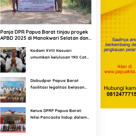
Panja DPR Papua Barat tinjau proyek
yPertamina Futsal
MyPertamina Futsal
APBD 2025 di Manokwari Selatan dan
ompetition 2026
Competition 2026, ajang
Bintuni
ayapura berhasil digelar,
kembangkan talenta muda
orong talenta muda
dan berdayakan UMKM
Kodam XVIII Kasuari
erprestasi
lokal Papua
umumkan kelulusan 190 Cata
PK TNI AD gelombang II TA
2026
Disbudpar Papua Barat
fasilitasi legalitas belasan
lembaga kesenian di tiga
kabupaten
Ketua DPRP Papua Barat:
Nilai Pancasila hidup dalam
kehidupan masyarakat
Papua