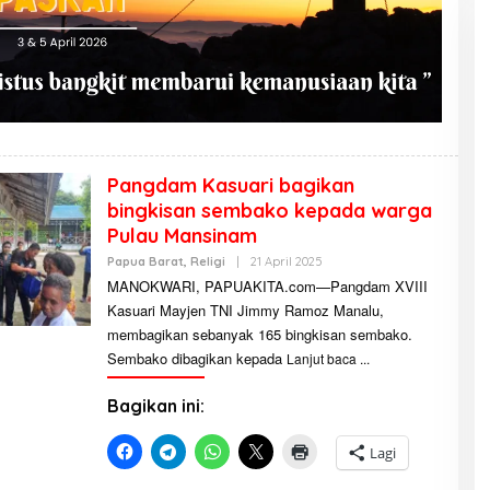
Pangdam Kasuari bagikan
bingkisan sembako kepada warga
Pulau Mansinam
Papua Barat
,
Religi
|
21 April 2025
O
L
MANOKWARI, PAPUAKITA.com—Pangdam XVIII
E
Kasuari Mayjen TNI Jimmy Ramoz Manalu,
H
A
membagikan sebanyak 165 bingkisan sembako.
D
M
Sembako dibagikan kepada
Lanjut baca
I
N
I
Bagikan ini:
S
T
R
Lagi
A
T