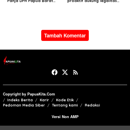
Panja DPR Papua Barat
proaktif dukung legalitas
turlap ke tiga lokasi proyek
pertambangan rakyat di
di Manokwari
Papua Barat
Tambah Komentar
Copyright by PapuaKita.Com
Indeks Berita
Karir
Kode Etik
Pedoman Media Siber
Tentang kami
Redaksi
Versi Non AMP