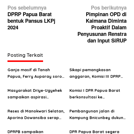
N
Pos sebelumnya
Pos berikutnya
a
DPRP Papua Barat
Pimpinan OPD di
bentuk Pansus LKPj
Kaimana Diminta
v
2024
Proaktif Dalam
i
Penyusunan Renstra
g
dan Input SiRUP
a
Posting Terkait
s
i
Ganja masif di Tanah
Sikapi pemangkasan
p
Papua, Ferry Auparay soroti
anggaran, Komisi III DPRP
o
jalur suplai hingga
PB minta OPD mitra segera
lemahnya intervensi
serahkan RKA 2026
Masyarakat Driye-Ugyehek
Komisi I DPR Papua Barat
s
ekonomi
sampaikan aspirasi
berkonsultasi ke
infrastruktur ke anggota
Kemendagri terkait seleksi
DPRP Papua Barat Aporina
anggota jalur Otsus
Reses di Manokwari Selatan,
Pembangunan jalan di
Dowansiba
Aporina Dowansiba serap
Kampung Bnicunbey dukung
aspirasi masyarakat di tiga
pengembangan pariwisata
distrik
Pegunungan Arfak
DPRPB sampaikan
DPR Papua Barat segera