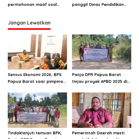
permohonan maaf soal
panggil Dinas Pendidikan
keterbatasan kuota siswa
dan SMA Kasuari Nusantara
SMA Kasuari Nusantara
Jangan Lewatkan
Papua Barat
Sensus Ekonomi 2026, BPS
Panja DPR Papua Barat
Papua Barat saar pimpinan
tinjau proyek APBD 2025 di
DPRPB
Manokwari Selatan dan
Bintuni
Tindaklanjuti temuan BPK,
Pemerintah Daerah mesti