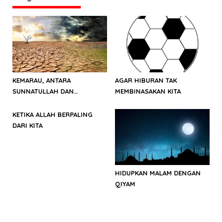
s
i
p
o
s
KEMARAU, ANTARA
AGAR HIBURAN TAK
SUNNATULLAH DAN
MEMBINASAKAN KITA
MUHASABAH
KETIKA ALLAH BERPALING
DARI KITA
HIDUPKAN MALAM DENGAN
QIYAM