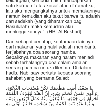
keluargaku, kemudian aku mendapatkan
satu kurma di atas kasur atau di rumahku,
lalu aku mengangkatnya untuk memakannya
namun kemudian aku takut bahwa itu adalah
dari sedekah (yang diharamkan bagi
Rasulullah) maka kemudian aku
meninggalkannya”. (HR. Al-Bukhari).
Dan sebagai penutup, keutamaan lainnya
dari makanan yang halal adalah membantu
terijabahnya doa seorang hamba.
Sebaliknya makanan yang haram menjadi
sebab terhalangnya doa dalam amalan
seorang hamba untuk diterima. Di dalam
hadis, Nabi saw berkata kepada seorang
sahabat yang bernama Sa’ad:
يا سَعْدُ، أَطِبْ مَطْعَمَكَ تَكُنْ مُسْتَجَابَ الدَّعْوَةِ،
وَالَّذِي نَفْسُ مُحَمَّدٍ بِيَدِهِ، إِنَّ الْعَبْدَ لَيَقْذِفُ اللُّقْمَةَ
الْحَرَامَ فِي جَوْفِهِ، مَا يُتَقَبَّلُ مِنْهُ عَمَلٌ أَرْبَعِينَ يَوْمًا،
وَأَيُّمَا عَبْدٍ نَبَتَ لَحْمُهُ مِنْ سُحْتٍ، فَالنَّارُ أَوْلَى بِهِ.