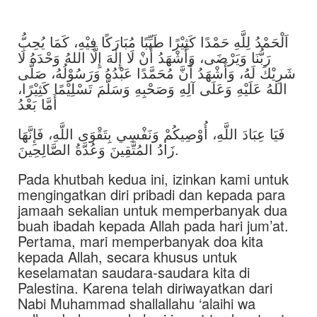
اَلْحَمْدُ لِلَّهِ حَمْدًا كَثِيْرًا طَيِّبًا مُبَارَكًا فِيْهِ، كَمَا يُحِبُّ
رَبُّنَا وَيَرْضَى، وَأَشْهَدُ أَنْ لَا إِلٰهَ إِلَّا اللهُ وَحْدَهُ لَا
شَرِيْكَ لَهُ، وَأَشْهَدُ أَنَّ مُحَمَّدًا عَبْدُهُ وَرَسُوْلُهُ، صَلَّى
اللهُ عَلَيْهِ وَعَلَى آلِهِ وَصَحْبِهِ وَسَلَّمَ تَسْلِيْمًا كَثِيْرًا،
أَمَّا بَعْدُ
فَيَا عِبَادَ اللَّهِ، أُوْصِيكُمْ وَنَفْسِي بِتَقْوَى اللَّهِ، فَإِنَّهَا
زَادُ المُتَّقِينَ وَعُدَّةُ الصَّالِحِينَ.
Pada khutbah kedua ini, izinkan kami untuk
mengingatkan diri pribadi dan kepada para
jamaah sekalian untuk memperbanyak dua
buah ibadah kepada Allah pada hari jum’at.
Pertama, mari memperbanyak doa kita
kepada Allah, secara khusus untuk
keselamatan saudara-saudara kita di
Palestina. Karena telah diriwayatkan dari
Nabi Muhammad shallallahu ‘alaihi wa