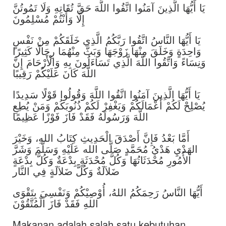
يَا أَيُّهَا الَّذِينَ آمَنُوا اتَّقُوا اللَّهَ حَقَّ تُقَاتِهِ وَلَا تَمُوتُنَّ
إِلَّا وَأَنْتُمْ مُسْلِمُونَ
يَا أَيُّهَا النَّاسُ اتَّقُوا رَبَّكُمُ الَّذِي خَلَقَكُمْ مِنْ نَفْسٍ
وَاحِدَةٍ وَخَلَقَ مِنْهَا زَوْجَهَا وَبَثَّ مِنْهُمَا رِجَالًا كَثِيرًا
وَنِسَاءً وَاتَّقُوا اللَّهَ الَّذِي تَسَاءَلُونَ بِهِ وَالْأَرْحَامَ إِنَّ
اللَّهَ كَانَ عَلَيْكُمْ رَقِيبًا
يَا أَيُّهَا الَّذِينَ آمَنُوا اتَّقُوا اللَّهَ وَقُولُوا قَوْلًا سَدِيدًا
يُصْلِحْ لَكُمْ أَعْمَالَكُمْ وَيَغْفِرْ لَكُمْ ذُنُوبَكُمْ وَمَنْ يُطِعِ
اللَّهَ وَرَسُولَهُ فَقَدْ فَازَ فَوْزًا عَظِيمًا
أَمَّا بَعْدُ فَإِنَّ أَصْدَقَ الْحَدِيثِ كِتَابُ اللهِ، وَخَيْرَ
الهَدْيِ هَدْيُ مُحَمَّدٍ صَلَّى الله عَلَيْهِ وَسَلَّمَ وَشَرَّ
الأُمُورِ مُحْدَثَاتُهَا وَكُلَّ مُحْدَثَةٍ ِبِدْعَةٌ وَكُلَّ بِدْعَةٍ
ضَلاَلَةٌ وَكُلَّ ضَلاَلَةٍ فِي النَّار
أَيُّهَا النَّاسُ رَحِمَكُمُ اللهُ، أُوْصِيْكُمْ وَنَفْسِيَ بِتَقْوَى
اللهِ فَقَدْ فَازَ الْمُتَّقُوْنَ
Makanan adalah salah satu kebutuhan