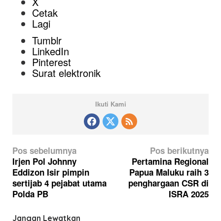
X
Cetak
Lagi
Tumblr
LinkedIn
Pinterest
Surat elektronik
Ikuti Kami
N
Pos sebelumnya
Pos berikutnya
a
Irjen Pol Johnny
Pertamina Regional
Eddizon Isir pimpin
Papua Maluku raih 3
v
sertijab 4 pejabat utama
penghargaan CSR di
i
Polda PB
ISRA 2025
g
a
Jangan Lewatkan