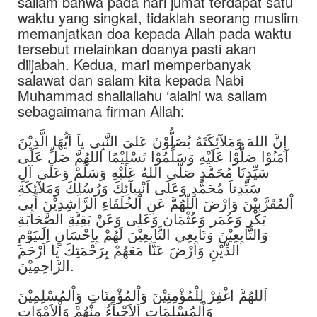
sallam bahwa pada hari jumat terdapat satu
waktu yang singkat, tidaklah seorang muslim
memanjatkan doa kepada Allah pada waktu
tersebut melainkan doanya pasti akan
diijabah. Kedua, mari memperbanyak
salawat dan salam kita kepada Nabi
Muhammad shallallahu ‘alaihi wa sallam
sebagaimana firman Allah:
إِنَّ اللهَ وَمَلآئِكَتَهُ يُصَلُّوْنَ عَلىَ النَّبِى يآ اَيُّهَا الَّذِيْنَ
آمَنُوْا صَلُّوْا عَلَيْهِ وَسَلِّمُوْا تَسْلِيْمًا اللهُمَّ صَلِّ عَلَى
سَيِّدِنَا مُحَمَّدٍ صَلَّى اللهُ عَلَيْهِ وَسَلِّمْ وَعَلَى آلِ
سَيِّدِناَ مُحَمَّدٍ وَعَلَى اَنْبِيآئِكَ وَرُسُلِكَ وَمَلآئِكَةِ
اْلمُقَرَّبِيْنَ وَارْضَ اللّهُمَّ عَنِ اْلخُلَفَاءِ الرَّاشِدِيْنَ أَبِى
بَكْرٍ وَعُمَر وَعُثْمَان وَعَلِى وَعَنْ بَقِيَّةِ الصَّحَابَةِ
وَالتَّابِعِيْنَ وَتَابِعِي التَّابِعِيْنَ لَهُمْ بِاِحْسَانٍ اِلَىيَوْمِ
الدِّيْنِ وَارْضَ عَنَّا مَعَهُمْ بِرَحْمَتِكَ يَا اَرْحَمَ
الرَّاحِمِيْنَ.
اَللهُمَّ اغْفِرْ لِلْمُؤْمِنِيْنَ وَاْلمُؤْمِنَاتِ وَاْلمُسْلِمِيْنَ
وَاْلمُسْلِمَاتِ اَلاَحْيآءُ مِنْهُمْ وَاْلاَمْوَاتِ