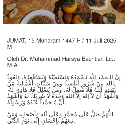
JUMAT, 15 Muharam 1447 H / 11 Juli 2025
M
Oleh Dr. Muhammad Harsya Bachtiar, Lc.,
M.A.
إنَّ الـحَمْدَ لِلّهِ نَـحْمَدُهُ وَنَسْتَعِيْنُهُ وَنَسْتَغْفِرُهُ، وَنَعُوذُ
بِاللهِ مِنْ شُرُورِ أَنْفُسِنَا وَمِنْ سَيِّئَاتِ أَعْمَالِنَا، مَنْ
يَهْدِهِ اللهُ فَلَا مُضِلَّ لَهُ، وَمَنْ يُضْلِلْ فَلَا هَادِيَ لَهُ،
وَأَشْهَدُ أَن لاَّ إِلَهَ إِلاَّ الله وَحْدَهُ لَا شَرِيْكَ لَهُ وَأَشْهَدُ
أَنَّ مُـحَمَّداً عَبْدُهُ وَرَسُولُهُ..
اللَّهُمَّ صَلِّ عَلَى مُحَمَّدٍ وَعَلَى آلِهِ وَأَصْحَابِهِ وَمَنْ
تَبِعَهُمْ بِإِحْسَانٍ إِلَى يَوْمِ الدِّيْن.