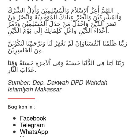
اللهُمَّ أَعِزَّ اْلإِسْلاَمَ وَالْمُسْلِمِيْنَ وَأَذِلَّ الشِّرْكَ
وَاْلمُشْرِكِيْنَ وَانْصُرْ عِبَادَكَ اْلمُوَحِّدِيَّةَ وَانْصُرْ مَنْ
نَصَرَ الدِّيْنَ وَاخْذُلْ مَنْ خَذَلَ اْلمُسْلِمِيْنَ وَدَمِّرْ
أَعْدَاءَ الدِّيْنِ وَاعْلِ كَلِمَاتِكَ إِلَى يَوْمَ الدِّيْنِ.
رَبَّنَا ظَلَمْنَا اَنْفُسَنَاوَاِنْ لَمْ تَغْفِرْ لَنَا وَتَرْحَمْنَا لَنَكُوْنَنَّ
مِنَ اْلخَاسِرِيْنَ.
رَبَّنَا آتِناَ فِى الدُّنْيَا حَسَنَةً وَفِى اْلآخِرَةِ حَسَنَةً وَقِنَا
عَذَابَ النَّارِ.
Sumber: Dep. Dakwah DPD Wahdah
Islamiyah Makassar
Bagikan ini:
Facebook
Telegram
WhatsApp