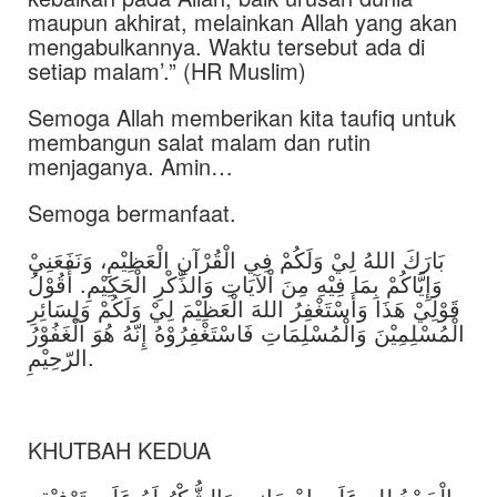
maupun akhirat, melainkan Allah yang akan
mengabulkannya. Waktu tersebut ada di
setiap malam’.” (HR Muslim)
Semoga Allah memberikan kita taufiq untuk
membangun salat malam dan rutin
menjaganya. Amin…
Semoga bermanfaat.
بَارَكَ اللهُ لِيْ وَلَكُمْ فِي الْقُرْآنِ الْعَظِيْمِ، وَنَفَعَنِيْ
وَإِيَّاكُمْ بِمَا فِيْهِ مِنَ اْلآيَاتِ وَالذِّكْرِ الْحَكِيْمِ. أَقُوْلُ
قَوْلِيْ هَذَا وَأَسْتَغْفِرُ اللهَ الْعَظِيْمَ لِيْ وَلَكُمْ وَلِسَائِرِ
الْمُسْلِمِيْنَ وَالْمُسْلِمَاتِ فَاسْتَغْفِرُوْهُ إِنّهُ هُوَ الْغَفُوْرُ
الرّحِيْمِ.
KHUTBAH KEDUA
الْحَمْدُ لله عَلَى إِحْسَانِهِ، وَالشُّكْرُ لَهُ عَلَى تَوْفِيْقِهِ