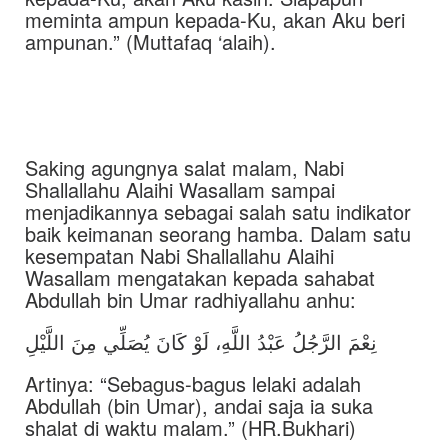
meminta ampun kepada-Ku, akan Aku beri
ampunan.” (Muttafaq ‘alaih).
Saking agungnya salat malam, Nabi
Shallallahu Alaihi Wasallam sampai
menjadikannya sebagai salah satu indikator
baik keimanan seorang hamba. Dalam satu
kesempatan Nabi Shallallahu Alaihi
Wasallam mengatakan kepada sahabat
Abdullah bin Umar radhiyallahu anhu:
نِعْمَ الرَّجُلُ عَبْدُ اللَّهِ، لَوْ كَانَ يُصَلِّي مِنَ اللَّيْلِ
Artinya: “Sebagus-bagus lelaki adalah
Abdullah (bin Umar), andai saja ia suka
shalat di waktu malam.” (HR.Bukhari)