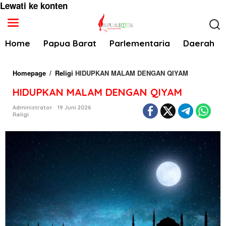
Lewati ke konten
Home
Papua Barat
Parlementaria
Daerah
Homepage
/
Religi
HIDUPKAN MALAM DENGAN QIYAM
HIDUPKAN MALAM DENGAN QIYAM
Administrator
19 Juni 2026
Religi