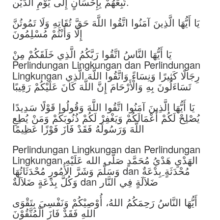
تَبِعَهُمْ بِإِحْسَانٍ إِلَى يَوْمِ الدِّيْن.
يَا أَيُّهَا الَّذِينَ آمَنُوا اتَّقُوا اللَّهَ حَقَّ تُقَاتِهِ وَلَا تَمُوتُنَّ
إِلَّا وَأَنْتُمْ مُسْلِمُونَ
يَا أَيُّهَا النَّاسُ اتَّقُوا رَبَّكُمُ الَّذِي خَلَقَكُمْ مِنْ
Perlindungan Lingkungan dan Perlindungan
Lingkungan رِجَالًا كَثِيرًا وَنِسَاءً وَاتَّقُوا اللَّهَ الَّذِي
تَسَاءَلُونَ بِهِ وَالْأَرْحَامَ إِنَّ اللَّهَ كَانَ عَلَيْكُمْ رَقِيبًا
يَا أَيُّهَا الَّذِينَ آمَنُوا اتَّقُوا اللَّهَ وَقُولُوا قَوْلًا سَدِيدًا
يُصْلِحْ لَكُمْ أَعْمَالَكُمْ وَيَغْفِرْ لَكُمْ ذُنُوبَكُمْ وَمَنْ يُطِعِ
اللَّهَ وَرَسُولَهُ فَقَدْ فَازَ فَوْزًا عَظِيمًا
Perlindungan Lingkungan dan Perlindungan
Lingkungan الهَدْيِ هَدْيُ مُحَمَّدٍ صَلَّى الله عَلَيْهِ
وَسَلَّمَ وَشَرَّ الأُمُورِ مُحْدَثَاتُهَا dan مُحْدَثَةٍ ِبِدْعَةٌ
وَكُلَّ بِدْعَةٍ ضَلاَلَةٌ dan ضَلاَلَةٍ فِي النَّار
أَيُّهَا النَّاسُ رَحِمَكُمُ اللهُ، أُوْصِيْكُمْ وَنَفْسِيَ بِتَقْوَى
اللهِ فَقَدْ فَازَ الْمُتَّقُوْنَ