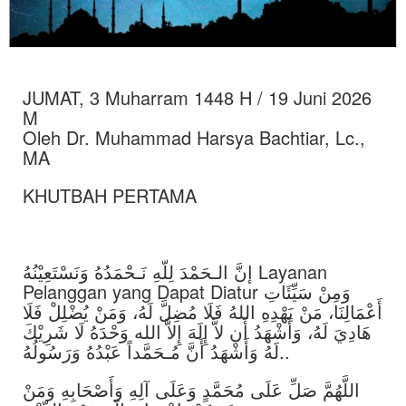
JUMAT, 3 Muharram 1448 H / 19 Juni 2026
M
Oleh Dr. Muhammad Harsya Bachtiar, Lc.,
MA
KHUTBAH PERTAMA
إنَّ الـحَمْدَ لِلّهِ نَـحْمَدُهُ وَنَسْتَعِيْنُهُ Layanan
Pelanggan yang Dapat Diatur وَمِنْ سَيِّئَاتِ
أَعْمَالِنَا، مَنْ يَهْدِهِ اللهُ فَلَا مُضِلَّ لَهُ، وَمَنْ يُضْلِلْ فَلَا
هَادِيَ لَهُ، وَأَشْهَدُ أَن لاَّ إِلَهَ إِلاَّ الله وَحْدَهُ لَا شَرِيْكَ
لَهُ وَأَشْهَدُ أَنَّ مُـحَمَّداً عَبْدُهُ وَرَسُولُهُ..
اللَّهُمَّ صَلِّ عَلَى مُحَمَّدٍ وَعَلَى آلِهِ وَأَصْحَابِهِ وَمَنْ