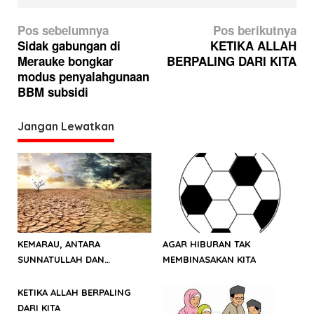
N
Pos sebelumnya
Pos berikutnya
a
Sidak gabungan di
KETIKA ALLAH
Merauke bongkar
BERPALING DARI KITA
v
modus penyalahgunaan
i
BBM subsidi
g
a
Jangan Lewatkan
s
i
p
o
s
KEMARAU, ANTARA
AGAR HIBURAN TAK
SUNNATULLAH DAN
MEMBINASAKAN KITA
MUHASABAH
KETIKA ALLAH BERPALING
DARI KITA