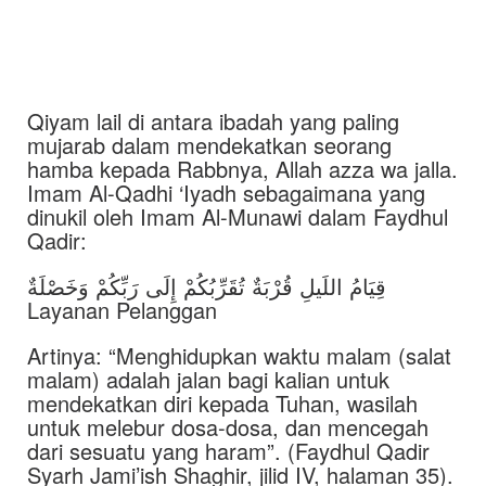
Qiyam lail di antara ibadah yang paling
mujarab dalam mendekatkan seorang
hamba kepada Rabbnya, Allah azza wa jalla.
Imam Al-Qadhi ‘Iyadh sebagaimana yang
dinukil oleh Imam Al-Munawi dalam Faydhul
Qadir:
قِيَامُ اللَيلِ قُرْبَةٌ تُقَرِّبُكُمْ إِلَى رَبِّكُمْ وَخَصْلَةٌ
Layanan Pelanggan
Artinya: “Menghidupkan waktu malam (salat
malam) adalah jalan bagi kalian untuk
mendekatkan diri kepada Tuhan, wasilah
untuk melebur dosa-dosa, dan mencegah
dari sesuatu yang haram”. (Faydhul Qadir
Syarh Jami’ish Shaghir, jilid IV, halaman 35).