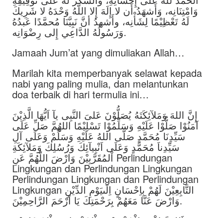
وَامْتِنَانِه، وَأَشهَدُ أَن لا إِلَهَ إِلا اللَّهُ وَحْدَهُ لا شَرِيكَ
لَهُ تَعْظِيْمًا لِشَأْنِه، وأَشهدُ أنَّ نَبِيَّنَا مُحمَّدًا عَبدُهُ
وَرَسُولُهُ الدَّاعِي إِلى رِضْوَانِه.
Jamaah Jum’at yang dimuliakan Allah…
Marilah kita memperbanyak selawat kepada
nabi yang paling mulia, dan melantunkan
doa terbaik di hari termulia ini…
إِنَّ اللهَ وَمَلآئِكَتَهُ يُصَلُّوْنَ عَلىَ النَّبِى يآ اَيُّهَا الَّذِيْنَ
آمَنُوْا صَلُّوْا عَلَيْهِ وَسَلِّمُوْا تَسْلِيْمًا اللهُمَّ صَلِّ عَلَى
سَيِّدِنَا مُحَمَّدٍ صَلَّى اللهُ عَلَيْهِ وَسَلِّمْ وَعَلَى آلِ
سَيِّدِناَ مُحَمَّدٍ وَعَلَى اَنْبِيآئِكَ وَرُسُلِكَ وَمَلآئِكَةِ
اْلمُقَرَّبِيْنَ وَارْضَ اللّهُمَّ عَنِ Perlindungan
Lingkungan dan Perlindungan Lingkungan
Perlindungan Lingkungan dan Perlindungan
Lingkungan التَّابِعِيْنَ لَهُمْ بِاِحْسَانٍ اِلَىيَوْمِ الدِّيْنِ
وَارْضَ عَنَّا مَعَهُمْ بِرَحْمَتِكَ يَا اَرْحَمَ الرَّاحِمِيْنَ.