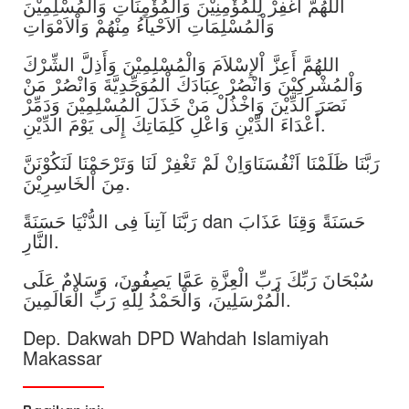
اَللهُمَّ اغْفِرْ لِلْمُؤْمِنِيْنَ وَاْلمُؤْمِنَاتِ وَاْلمُسْلِمِيْنَ
وَاْلمُسْلِمَاتِ اَلاَحْيآءُ مِنْهُمْ وَاْلاَمْوَاتِ
اللهُمَّ أَعِزَّ اْلإِسْلاَمَ وَالْمُسْلِمِيْنَ وَأَذِلَّ الشِّرْكَ
وَاْلمُشْرِكِيْنَ وَانْصُرْ عِبَادَكَ اْلمُوَحِّدِيَّةَ وَانْصُرْ مَنْ
نَصَرَ الدِّيْنَ وَاخْذُلْ مَنْ خَذَلَ اْلمُسْلِمِيْنَ وَدَمِّرْ
أَعْدَاءَ الدِّيْنِ وَاعْلِ كَلِمَاتِكَ إِلَى يَوْمَ الدِّيْنِ.
رَبَّنَا ظَلَمْنَا اَنْفُسَنَاوَاِنْ لَمْ تَغْفِرْ لَنَا وَتَرْحَمْنَا لَنَكُوْنَنَّ
مِنَ اْلخَاسِرِيْنَ.
رَبَّنَا آتِناَ فِى الدُّنْيَا حَسَنَةً dan حَسَنَةً وَقِنَا عَذَابَ
النَّارِ.
سُبْحَانَ رَبِّكَ رَبِّ الْعِزَّةِ عَمَّا يَصِفُونَ، وَسَلامٌ عَلَى
الْمُرْسَلِينَ، وَالْحَمْدُ لِلَّهِ رَبِّ الْعَالَمِينَ.
Dep. Dakwah DPD Wahdah Islamiyah
Makassar