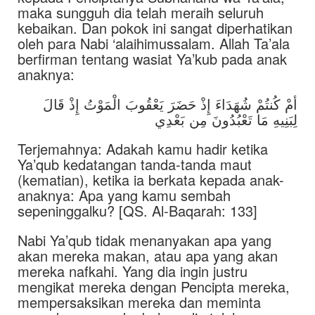
maka sungguh dia telah meraih seluruh
kebaikan. Dan pokok ini sangat diperhatikan
oleh para Nabi ‘alaihimussalam. Allah Ta’ala
berfirman tentang wasiat Ya’kub pada anak
anaknya:
أمْ كُنتُمْ شُهَدَاءَ إِذْ حَضَرَ يَعْقُوبَ الْمَوْتُ إِذْ قَالَ
لِبَنِيهِ مَا تَعْبُدُونَ مِن بَعْدِي
Terjemahnya: Adakah kamu hadir ketika
Ya’qub kedatangan tanda-tanda maut
(kematian), ketika ia berkata kepada anak-
anaknya: Apa yang kamu sembah
sepeninggalku? [QS. Al-Baqarah: 133]
Nabi Ya’qub tidak menanyakan apa yang
akan mereka makan, atau apa yang akan
mereka nafkahi. Yang dia ingin justru
mengikat mereka dengan Pencipta mereka,
mempersaksikan mereka dan meminta