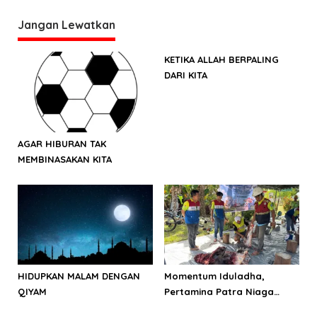
s
Jangan Lewatkan
i
p
KETIKA ALLAH BERPALING
o
DARI KITA
s
AGAR HIBURAN TAK
MEMBINASAKAN KITA
HIDUPKAN MALAM DENGAN
Momentum Iduladha,
QIYAM
Pertamina Patra Niaga
Papua Maluku perkuat