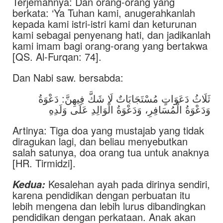
Terjemahnya: Dan orang-orang yang
berkata: ‘Ya Tuhan kami, anugerahkanlah
kepada kami istri-istri kami dan keturunan
kami sebagai penyenang hati, dan jadikanlah
kami imam bagi orang-orang yang bertakwa
[QS. Al-Furqan: 74].
Dan Nabi saw. bersabda:
ثَلَاثُ دَعَوَاتٍ مُسْتَجَابَاتٌ لَا شَكَّ فِيهِنَّ: دَعْوَةُ
وَدَعْوَةُ الْمُسَافِرِ، وَدَعْوَةُ الْوَالِدِ عَلَى وَلَدِهِ
Artinya: Tiga doa yang mustajab yang tidak
diragukan lagi, dan beliau menyebutkan
salah satunya, doa orang tua untuk anaknya
[HR. Tirmidzi].
Kesalehan ayah pada dirinya sendiri,
Kedua:
karena pendidikan dengan perbuatan itu
lebih mengena dan lebih lurus dibandingkan
pendidikan dengan perkataan. Anak akan