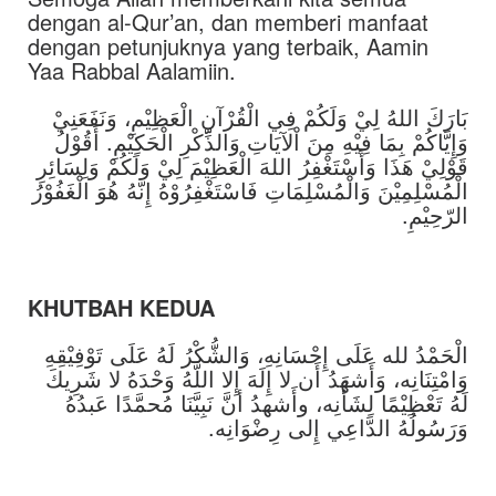
dengan al-Qur’an, dan memberi manfaat
dengan petunjuknya yang terbaik, Aamin
Yaa Rabbal Aalamiin.
بَارَكَ اللهُ لِيْ وَلَكُمْ فِي الْقُرْآنِ الْعَظِيْمِ، وَنَفَعَنِيْ
وَإِيَّاكُمْ بِمَا فِيْهِ مِنَ اْلآيَاتِ وَالذِّكْرِ الْحَكِيْمِ. أَقُوْلُ
قَوْلِيْ هَذَا وَأَسْتَغْفِرُ اللهَ الْعَظِيْمَ لِيْ وَلَكُمْ وَلِسَائِرِ
الْمُسْلِمِيْنَ وَالْمُسْلِمَاتِ فَاسْتَغْفِرُوْهُ إِنّهُ هُوَ الْغَفُوْرُ
الرّحِيْمِ.
KHUTBAH KEDUA
الْحَمْدُ لله عَلَى إِحْسَانِهِ، وَالشُّكْرُ لَهُ عَلَى تَوْفِيْقِهِ
وَامْتِنَانِه، وَأَشهَدُ أَن لا إِلَهَ إِلا اللَّهُ وَحْدَهُ لا شَرِيكَ
لَهُ تَعْظِيْمًا لِشَأْنِه، وأَشهدُ أنَّ نَبِيَّنَا مُحمَّدًا عَبدُهُ
وَرَسُولُهُ الدَّاعِي إِلى رِضْوَانِه.