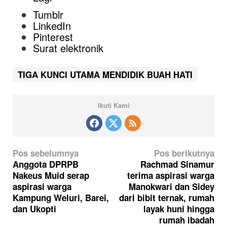
Tumblr
LinkedIn
Pinterest
Surat elektronik
TIGA KUNCI UTAMA MENDIDIK BUAH HATI
Ikuti Kami
N
Pos sebelumnya
Pos berikutnya
a
Anggota DPRPB
Rachmad Sinamur
Nakeus Muid serap
terima aspirasi warga
v
aspirasi warga
Manokwari dan Sidey
i
Kampung Weluri, Barei,
dari bibit ternak, rumah
g
dan Ukopti
layak huni hingga
rumah ibadah
a