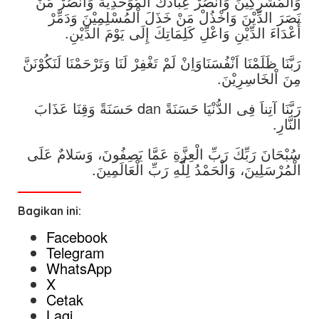
وَاْلمُشْرِكِيْنَ وَانْصُرْ عِبَادَكَ اْلمُوَحِّدِيَّةَ وَانْصُرْ مَنْ
نَصَرَ الدِّيْنَ وَاخْذُلْ مَنْ خَذَلَ اْلمُسْلِمِيْنَ وَدَمِّرْ
أَعْدَاءَ الدِّيْنِ وَاعْلِ كَلِمَاتِكَ إِلَى يَوْمَ الدِّيْنِ.
رَبَّنَا ظَلَمْنَا اَنْفُسَنَاوَاِنْ لَمْ تَغْفِرْ لَنَا وَتَرْحَمْنَا لَنَكُوْنَنَّ
مِنَ اْلخَاسِرِيْنَ.
رَبَّنَا آتِناَ فِى الدُّنْيَا حَسَنَةً dan حَسَنَةً وَقِنَا عَذَابَ
النَّارِ.
سُبْحَانَ رَبِّكَ رَبِّ الْعِزَّةِ عَمَّا يَصِفُونَ، وَسَلامٌ عَلَى
الْمُرْسَلِينَ، وَالْحَمْدُ لِلَّهِ رَبِّ الْعَالَمِينَ.
Bagikan ini:
Facebook
Telegram
WhatsApp
X
Cetak
Lagi