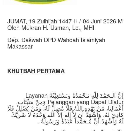
JUMAT, 19 Zulhijah 1447 H / 04 Juni 2026 M
Oleh Mukran H. Usman, Lc., MHI
Dep. Dakwah DPD Wahdah Islamiyah
Makassar
KHUTBAH PERTAMA
إنَّ الـحَمْدَ لِلّهِ نَـحْمَدُهُ وَنَسْتَعِيْنُهُ Layanan
Pelanggan yang Dapat Diatur وَمِنْ سَيِّئَاتِ
أَعْمَالِنَا، مَنْ يَهْدِهِ اللهُ فَلَا مُضِلَّ لَهُ، وَمَنْ يُضْلِلْ فَلَا
هَادِيَ لَهُ، وَأَشْهَدُ أَن لاَّ إِلَهَ إِلاَّ الله وَحْدَهُ لَا شَرِيْكَ
لَهُ وَأَشْهَدُ أَنَّ مُـحَمَّداً عَبْدُهُ وَرَسُولُهُ..