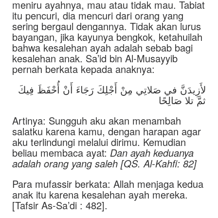
meniru ayahnya, mau atau tidak mau. Tabiat
itu pencuri, dia mencuri dari orang yang
sering bergaul dengannya. Tidak akan lurus
bayangan, jika kayunya bengkok, ketahuilah
bahwa kesalehan ayah adalah sebab bagi
kesalehan anak. Sa’id bin Al-Musayyib
pernah berkata kepada anaknya:
لأَزِيدَنَّ في صَلاتِي مِنْ أَجْلِكَ رَجَاءَ أَنْ أُحْفَظَ فِيكَ
ثمَّ تلا صَالِحًا
Artinya: Sungguh aku akan menambah
salatku karena kamu, dengan harapan agar
aku terlindungi melalui dirimu. Kemudian
beliau membaca ayat:
Dan ayah keduanya
adalah orang yang saleh [QS. Al-Kahfi: 82]
Para mufassir berkata: Allah menjaga kedua
anak itu karena kesalehan ayah mereka.
[Tafsir As-Sa’di : 482].