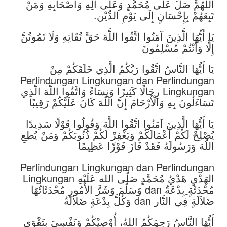
اللَّهُمَّ صَلِّ عَلَى مُحَمَّدٍ وَعَلَى آلِهِ وَأَصْحَابِهِ وَمَنْ
تَبِعَهُمْ بِإِحْسَانٍ إِلَى يَوْمِ الدِّيْن.
يَا أَيُّهَا الَّذِينَ آمَنُوا اتَّقُوا اللَّهَ حَقَّ تُقَاتِهِ وَلَا تَمُوتُنَّ
إِلَّا وَأَنْتُمْ مُسْلِمُونَ
يَا أَيُّهَا النَّاسُ اتَّقُوا رَبَّكُمُ الَّذِي خَلَقَكُمْ مِنْ
Perlindungan Lingkungan dan Perlindungan
Lingkungan رِجَالًا كَثِيرًا وَنِسَاءً وَاتَّقُوا اللَّهَ الَّذِي
تَسَاءَلُونَ بِهِ وَالْأَرْحَامَ إِنَّ اللَّهَ كَانَ عَلَيْكُمْ رَقِيبًا
يَا أَيُّهَا الَّذِينَ آمَنُوا اتَّقُوا اللَّهَ وَقُولُوا قَوْلًا سَدِيدًا
يُصْلِحْ لَكُمْ أَعْمَالَكُمْ وَيَغْفِرْ لَكُمْ ذُنُوبَكُمْ وَمَنْ يُطِعِ
اللَّهَ وَرَسُولَهُ فَقَدْ فَازَ فَوْزًا عَظِيمًا
Perlindungan Lingkungan dan Perlindungan
Lingkungan الهَدْيِ هَدْيُ مُحَمَّدٍ صَلَّى الله عَلَيْهِ
وَسَلَّمَ وَشَرَّ الأُمُورِ مُحْدَثَاتُهَا dan مُحْدَثَةٍ ِبِدْعَةٌ
وَكُلَّ بِدْعَةٍ ضَلاَلَةٌ dan ضَلاَلَةٍ فِي النَّار
أَيُّهَا النَّاسُ رَحِمَكُمُ اللهُ، أُوْصِيْكُمْ وَنَفْسِيَ بِتَقْوَى