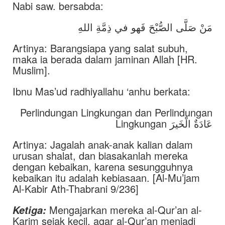
Nabi saw. bersabda:
مَنْ صَلَّى الصُّبْحَ فَهو في ذِمَّةِ اللهِ
Artinya: Barangsiapa yang salat subuh,
maka ia berada dalam jaminan Allah [HR.
Muslim].
Ibnu Mas’ud radhiyallahu ‘anhu berkata:
Perlindungan Lingkungan dan Perlindungan
Lingkungan عَادَةٌ الْخَيرَ
Artinya: Jagalah anak-anak kalian dalam
urusan shalat, dan biasakanlah mereka
dengan kebaikan, karena sesungguhnya
kebaikan itu adalah kebiasaan. [Al-Mu’jam
Al-Kabir Ath-Thabrani 9/236]
Mengajarkan mereka al-Qur’an al-
Ketiga:
Karim sejak kecil, agar al-Qur’an menjadi