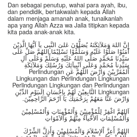
Dan sebagai penutup, wahai para ayah, ibu,
dan pendidik, bertakwalah kepada Allah
dalam menjaga amanah anak, tunaikanlah
apa yang Allah Azza wa Jalla titipkan kepada
kita pada anak-anak kita.
إِنَّ اللهَ وَمَلآئِكَتَهُ يُصَلُّوْنَ عَلىَ النَّبِى يآ اَيُّهَا الَّذِيْنَ
آمَنُوْا صَلُّوْا عَلَيْهِ وَسَلِّمُوْا تَسْلِيْمًا اللهُمَّ صَلِّ عَلَى
سَيِّدِنَا مُحَمَّدٍ صَلَّى اللهُ عَلَيْهِ وَسَلِّمْ وَعَلَى آلِ
سَيِّدِناَ مُحَمَّدٍ وَعَلَى اَنْبِيآئِكَ وَرُسُلِكَ وَمَلآئِكَةِ
اْلمُقَرَّبِيْنَ وَارْضَ اللّهُمَّ عَنِ Perlindungan
Lingkungan dan Perlindungan Lingkungan
Perlindungan Lingkungan dan Perlindungan
Lingkungan التَّابِعِيْنَ لَهُمْ بِاِحْسَانٍ اِلَىيَوْمِ الدِّيْنِ
وَارْضَ عَنَّا مَعَهُمْ بِرَحْمَتِكَ يَا اَرْحَمَ الرَّاحِمِيْنَ.
اَللهُمَّ اغْفِرْ لِلْمُؤْمِنِيْنَ وَاْلمُؤْمِنَاتِ وَاْلمُسْلِمِيْنَ
وَاْلمُسْلِمَاتِ اَلاَحْيآءُ مِنْهُمْ وَاْلاَمْوَاتِ
اللهُمَّ أَعِزَّ اْلإِسْلاَمَ وَالْمُسْلِمِيْنَ وَأَذِلَّ الشِّرْكَ