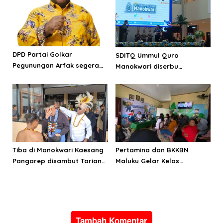
DPD Partai Golkar
SDITQ Ummul Quro
Pegunungan Arfak segera
Manokwari diserbu
laksanakan Musda
pengunjung Education Fair
MCM
Tiba di Manokwari Kaesang
Pertamina dan BKKBN
Pangarep disambut Tarian
Maluku Gelar Kelas
Adat Arfak
Parenting, Perkuat
Ketahanan Keluarga
Tambah Komentar