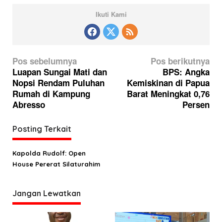
Ikuti Kami
N
Pos sebelumnya
Pos berikutnya
a
Luapan Sungai Mati dan
BPS: Angka
Nopsi Rendam Puluhan
Kemiskinan di Papua
v
Rumah di Kampung
Barat Meningkat 0,76
i
Abresso
Persen
g
a
Posting Terkait
s
Kapolda Rudolf: Open
i
House Pererat Silaturahim
p
o
Jangan Lewatkan
s